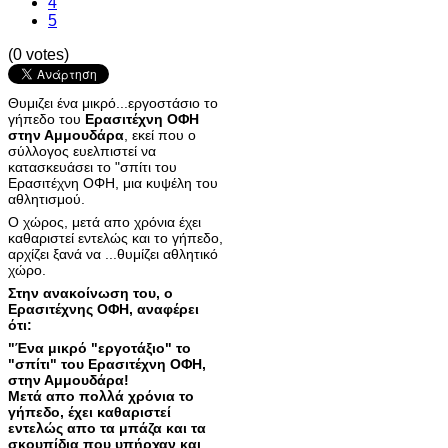
4
5
(0 votes)
Θυμιζει ένα μικρό...εργοστάσιο το
γήπεδο του
Ερασιτέχνη ΟΦΗ
στην Αμμουδάρα
, εκεί που ο
σύλλογος ευελπιστεί να
κατασκευάσει το "σπίτι του
Ερασιτέχνη ΟΦΗ, μια κυψέλη του
αθλητισμού.
Ο χώρος, μετά απο χρόνια έχει
καθαριστεί εντελώς και το γήπεδο,
αρχίζει ξανά να ...θυμίζει αθλητικό
χώρο.
Στην ανακοίνωση του, ο
Ερασιτέχνης ΟΦΗ, αναφέρει
ότι:
"Ένα μικρό "εργοτάξιο" το
"σπίτι" του Ερασιτέχνη ΟΦΗ,
στην Αμμουδάρα!
Μετά απο πολλά χρόνια το
γήπεδο, έχει καθαριστεί
εντελώς απο τα μπάζα και τα
σκουπίδια που υπήρχαν και