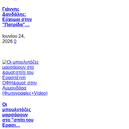
Γιάννης
Δανδάλης:
Εύχομαι στην
"Πατρίδα"…
Ιουνίου 24,
2026
0
Oι
μπουλντόζες
μαρσάρουν
στο "σπίτι του
Ερασι…