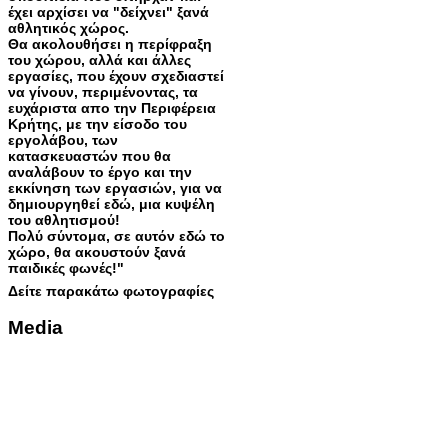
έχει αρχίσει να "δείχνει" ξανά
αθλητικός χώρος.
Θα ακολουθήσει η περίφραξη
του χώρου, αλλά και άλλες
εργασίες, που έχουν σχεδιαστεί
να γίνουν, περιμένοντας, τα
ευχάριστα απο την Περιφέρεια
Κρήτης, με την είσοδο του
εργολάβου, των
κατασκευαστών που θα
αναλάβουν το έργο και την
εκκίνηση των εργασιών, για να
δημιουργηθεί εδώ, μια κυψέλη
του αθλητισμού!
Πολύ σύντομα, σε αυτόν εδώ το
χώρο, θα ακουστούν ξανά
παιδικές φωνές!"
Δείτε παρακάτω φωτογραφίες
Media