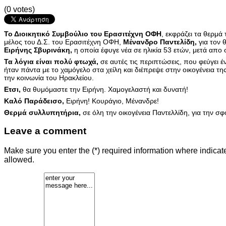
(0 votes)
Το Διοικητικό Συμβούλιο του Ερασιτέχνη ΟΦΗ
, εκφράζει τα θερμά
μέλος του Δ.Σ. του Ερασιτέχνη ΟΦΗ,
Μένανδρο Παντελίδη,
για τον 
Ειρήνης Σβυρινάκη,
η οποία έφυγε νέα σε ηλικία 53 ετών, μετά απο
Τα λόγια είναι πολύ φτωχά,
σε αυτές τις περιπτώσεις, που φεύγει 
ήταν πάντα με το χαμόγελο στα χείλη και διέπρεψε στην οικογένεια της
την κοινωνία του Ηρακλείου.
Ετσι,
θα θυμόμαστε την Ειρήνη. Χαμογελαστή και δυνατή!
Καλό Παράδεισο,
Ειρήνη! Κουράγιο, Μένανδρε!
Θερμά συλλυπητήρια,
σε όλη την οικογένεια Παντελλίδη, για την σ
Leave a comment
Make sure you enter the (*) required information where indica
allowed.