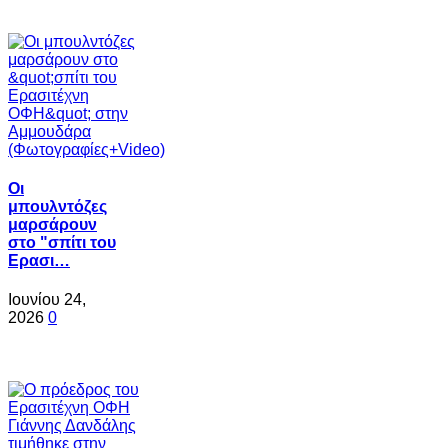
Oι
μπουλντόζες
μαρσάρουν
στο "σπίτι του
Ερασι…
Ιουνίου 24,
2026
0