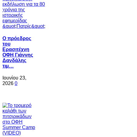
Ο πρόεδρος
του
Ερασιτέχνη
ΟΦΗ Γιάννης
Δανδάλης
τιμ…
Ιουνίου 23,
2026
0