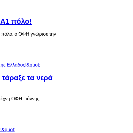
 Α1 πόλο!
2 πόλο, ο ΟΦΗ γνώρισε την
 τάραξε τα νερά
ιτέχνη ΟΦΗ Γιάννης