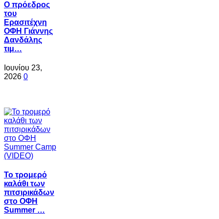
Ο πρόεδρος
του
Ερασιτέχνη
ΟΦΗ Γιάννης
Δανδάλης
τιμ…
Ιουνίου 23,
2026
0
Το τρομερό
καλάθι των
πιτσιρικάδων
στο ΟΦΗ
Summer …