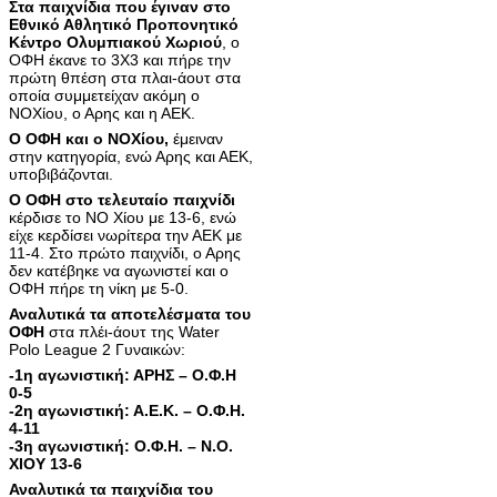
Στα παιχνίδια που έγιναν στο
Εθνικό Αθλητικό Προπονητικό
Κέντρο Ολυμπιακού Χωριού
, ο
ΟΦΗ έκανε το 3Χ3 και πήρε την
πρώτη θπέση στα πλαι-άουτ στα
οποία συμμετείχαν ακόμη ο
ΝΟΧίου, ο Αρης και η ΑΕΚ.
Ο ΟΦΗ και ο ΝΟΧίου,
έμειναν
στην κατηγορία, ενώ Αρης και ΑΕΚ,
υποβιβάζονται.
Ο ΟΦΗ στο τελευταίο παιχνίδι
κέρδισε το ΝΟ Χίου με 13-6, ενώ
είχε κερδίσει νωρίτερα την ΑΕΚ με
11-4. Στο πρώτο παιχνίδι, ο Αρης
δεν κατέβηκε να αγωνιστεί και ο
ΟΦΗ πήρε τη νίκη με 5-0.
Αναλυτικά τα αποτελέσματα του
ΟΦΗ
στα πλέι-άουτ της Water
Polo League 2 Γυναικών:
-1η αγωνιστική: ΑΡΗΣ – Ο.Φ.Η
0-5
-2η αγωνιστική: Α.Ε.Κ. – Ο.Φ.Η.
4-11
-3η αγωνιστική: Ο.Φ.Η. – Ν.Ο.
ΧΙΟΥ 13-6
Αναλυτικά τα παιχνίδια του