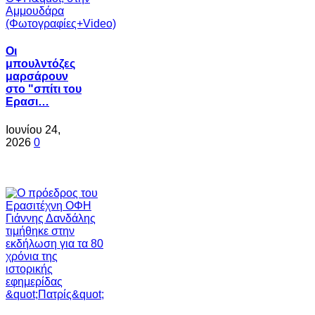
Oι
μπουλντόζες
μαρσάρουν
στο "σπίτι του
Ερασι…
Ιουνίου 24,
2026
0