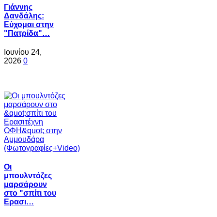
Γιάννης
Δανδάλης:
Εύχομαι στην
"Πατρίδα"…
Ιουνίου 24,
2026
0
Oι
μπουλντόζες
μαρσάρουν
στο "σπίτι του
Ερασι…