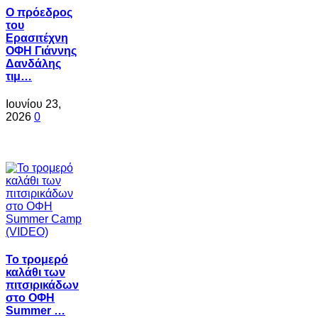
Ο πρόεδρος
του
Ερασιτέχνη
ΟΦΗ Γιάννης
Δανδάλης
τιμ…
Ιουνίου 23,
2026
0
Το τρομερό
καλάθι των
πιτσιρικάδων
στο ΟΦΗ
Summer …