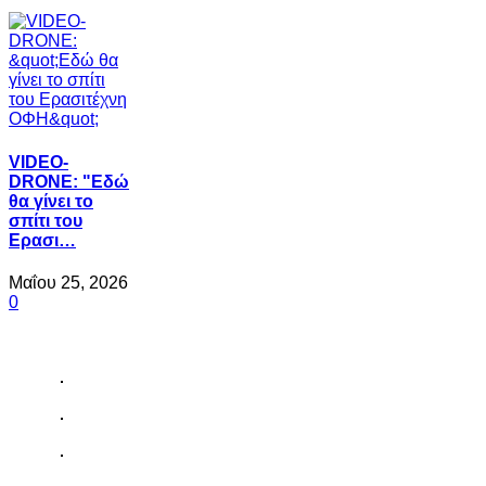
VIDEO-
DRONE: "Εδώ
θα γίνει το
σπίτι του
Ερασι…
Μαΐου 25, 2026
0