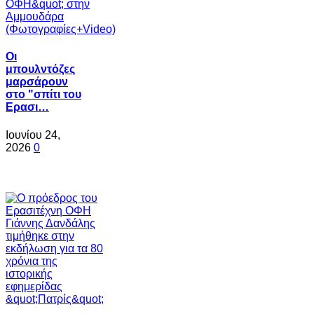
Oι
μπουλντόζες
μαρσάρουν
στο "σπίτι του
Ερασι…
Ιουνίου 24,
2026
0