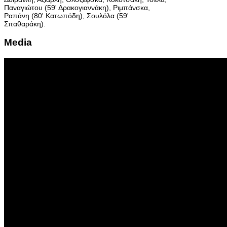
Παναγιώτου (59' Δρακογιαννάκη), Ριμπάνσκα,
Ραπάνη (80' Κατωπόδη), Σουλόλα (59'
Σπαθαράκη).
Media