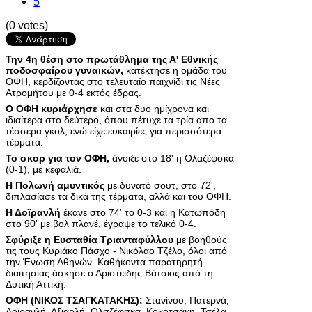
5
(0 votes)
Την 4η θέση στο πρωτάθλημα της Α' Εθνικής
ποδοσφαίρου γυναικών,
κατέκτησε η ομάδα του
ΟΦΗ, κερδίζοντας στο τελευταίο παιχνίδι τις Νέες
Ατρομήτου με 0-4 εκτός έδρας.
Ο ΟΦΗ κυριάρχησε
και στα δυο ημίχρονα και
ιδιαίτερα στο δεύτερο, όπου πέτυχε τα τρία απο τα
τέσσερα γκολ, ενώ είχε ευκαιρίες για περισσότερα
τέρματα.
Το σκορ για τον ΟΦΗ,
άνοιξε στο 18' η Ολαζέφσκα
(0-1), με κεφαλιά.
Η Πολωνή αμυντικός
με δυνατό σουτ, στο 72',
διπλασίασε τα δικά της τέρματα, αλλά και του ΟΦΗ.
Η Δοϊρανλή
έκανε στο 74' το 0-3 και η Κατωπόδη
στο 90' με βολ πλανέ, έγραψε το τελικό 0-4.
Σφύριξε η Ευσταθία Τριανταφύλλου
με βοηθούς
τις τους Κυριάκο Πάσχο - Νικόλαο Τζέλο, όλοι από
την Ένωση Αθηνών. Καθήκοντα παρατηρητή
διαιτησίας άσκησε ο Αριστείδης Βάτσιος από τη
Δυτική Αττική.
ΟΦΗ (ΝΙΚΟΣ ΤΣΑΓΚΑΤΑΚΗΣ):
Στανίνου, Πατερνά,
Δοϊρανλή, Αξιαρλή, Ολσζέφσκα, Κοκοτσάκη, Τσέλα,