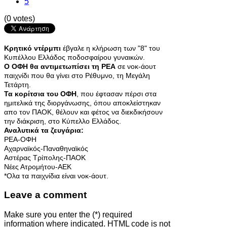
5
(0 votes)
Κρητικό ντέρμπι
έβγαλε η κλήρωση των "8" του
Κυπέλλου Ελλάδος ποδοσφαίρου γυναικών.
Ο ΟΦΗ θα αντιμετωπίσει τη ΡΕΑ
σε νοκ-άουτ
παιχνίδι που θα γίνει στο Ρέθυμνο, τη Μεγάλη
Τετάρτη.
Τα κορίτσια του ΟΦΗ
, που έφτασαν πέρσι στα
ημιτελικά της διοργάνωσης, όπου αποκλείστηκαν
απο τον ΠΑΟΚ, θέλουν και φέτος να διεκδικήσουν
την διάκριση, στο Κύπελλο Ελλάδος.
Αναλυτικά τα ζευγάρια:
ΡΕΑ-ΟΦΗ
Αχαρναϊκός-Παναθηναϊκός
Αστέρας Τρίπολης-ΠΑΟΚ
Νέες Ατρομήτου-ΑΕΚ
*Ολα τα παιχνίδια είναι νοκ-άουτ.
Leave a comment
Make sure you enter the (*) required
information where indicated. HTML code is not