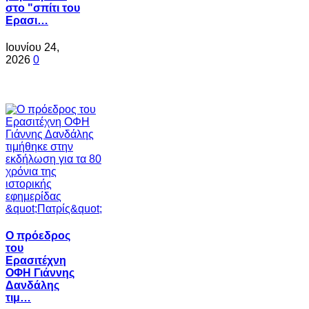
στο "σπίτι του
Ερασι…
Ιουνίου 24,
2026
0
Ο πρόεδρος
του
Ερασιτέχνη
ΟΦΗ Γιάννης
Δανδάλης
τιμ…