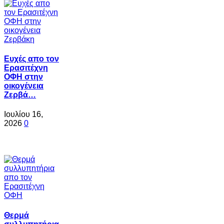
Ευχές απο τον
Ερασιτέχνη
ΟΦΗ στην
οικογένεια
Ζερβά…
Ιουλίου 16,
2026
0
Θερμά