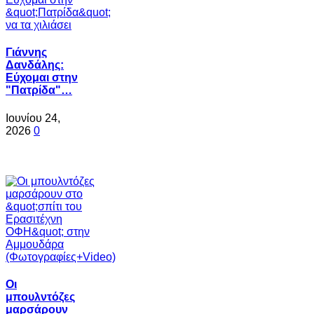
Γιάννης
Δανδάλης:
Εύχομαι στην
"Πατρίδα"…
Ιουνίου 24,
2026
0
Oι
μπουλντόζες
μαρσάρουν