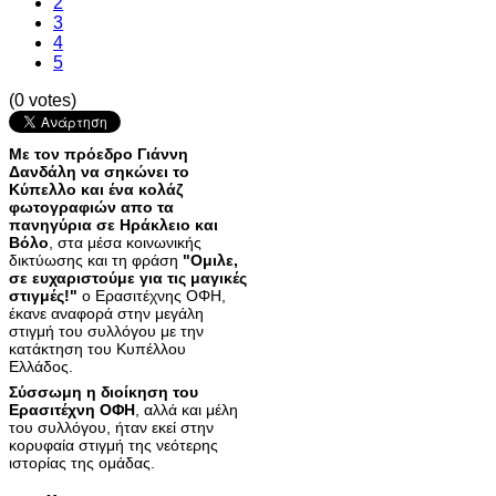
2
3
4
5
(0 votes)
Με τον πρόεδρο Γιάννη
Δανδάλη να σηκώνει το
Κύπελλο και ένα κολάζ
φωτογραφιών απο τα
πανηγύρια σε Ηράκλειο και
Βόλο
, στα μέσα κοινωνικής
δικτύωσης και τη φράση
"Ομιλε,
σε ευχαριστούμε για τις μαγικές
στιγμές!"
ο Ερασιτέχνης ΟΦΗ,
έκανε αναφορά στην μεγάλη
στιγμή του συλλόγου με την
κατάκτηση του Κυπέλλου
Ελλάδος.
Σύσσωμη η διοίκηση του
Ερασιτέχνη ΟΦΗ
, αλλά και μέλη
του συλλόγου, ήταν εκεί στην
κορυφαία στιγμή της νεότερης
ιστορίας της ομάδας.