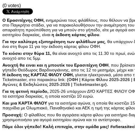
(0 votes)
Ο Ερασιτέχνης ΟΦΗ,
ενημερώνει τους φιλάθλους, που θέλουν να βρε
στο Παγκρήτιο στάδιο, για να παρακολουθήσουν την αναμέτρηση του 
απαραίτητη προϋπόθεση για να μπούν στο γήπεδο, είτε με αγορά εισι
εισιτηρίου διαρκείας, είναι
η έκδοση κάρτας φίλου
.
Για την καλύτερη εξυπηρέτηση των φιλάθλων μας
, θα υπάρχουν δ
ένα στη θυρα 11 για την έκδοση κάρτας φίλου ΟΦΗ.
Το κιόσκι στην θύρα 11,
θα είναι ανοιχτό απο τις 11.30 το πρωί, ενώ 
ανοιχτό απο τις 5μμ.
Ανοιχτή θα ειναι και η μπουτίκ του Ερασιτέχνη ΟΦΗ
, που βρίσκετ
γήπεδο Θεόδωρος Βαρδινογιάννης, απο τις 12 το μεσημέρι, μέχρι και
Η έκδοση της ΚΑΡΤΑΣ ΦΙΛΟΥ ΟΦΗ,
γίνεται ηλεκτρονικά, μέσα απο 
Ticketmaster, στο παρακάτω link:
(ΟΦΗ | Κάρτα Φίλου 2025-2026 | 
Αγώνες & Εκδηλώσεις 2025-2026 | Ticketmaster.gr).
Για τη φετινή περίοδο,
2025-26 υπάρχουν ΔΥΟ ΚΑΡΤΕΣ ΦΙΛΟΥ ΟΦ
τα εισιτήρια διαρκείας, η οποία κοστίζει 10 ευρώ.
Και μια ΚΑΡΤΑ ΦΙΛΟΥ
για τα εισιτήρια αγώνα, η οποία θα κοστίζει 1
παιχνίδια με Ολυμπιακό, Παναθηναϊκό και ΑΕΚ η τιμή της κάρτας φίλο
Προσοχή:
Ο φίλαθλος που θα αγοράσει κάρτα φίλου για εισιτήριο δ
χρησιμοποιήσει για αγορά εισιτηρίου αγώνα και το αντίστροφο.
Πάμε όλοι γήπεδο! Καλή επιτυχία, στην ομάδα μας! #ofierasitec