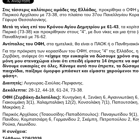
Στις τέσσερις καλύτερες ομάδες της Ελλάδας
, προκρίθηκε ο ΟΦΗ με
Πιερικού Αρχέλαου με 73-38, στο πλαίσιο του 37ου Πανελληνίου Κορα
Γέφυρα Θεσσαλονίκης.
Μετά τη νίκη επί του Κρόνου Αγίου Δημητρίου με 61-43
, τα κορίτ
Πιερικό (73-38) και προκρίθηκαν στους "4", με δυο νίκες και μια ήττα
Παναθλητικό με 76-62.
Αντίπαλος του ΟΦΗ,
στα ημιτελικά, θα είναι ο ΠΑΟΚ ή ο Πανθηναικό
Για την πρόκριση των κορασίδων του ΟΦΗ, στους "4" της Ελλάδος,
Ζερβάκη, ανέφερε ότι
«είχαμε την ευκαιρία να δώσουμε χρόνο συμ
μόνη μου στεναχώρια είναι ότι επειδή είμαστε 14 έπρεπε να αφ
δίνουμε ευκαιρίες σε όλες. Κάναμε αυτό που έπρεπε, τα δώσαμ
παιχνίδια, παίξαμε όμορφο μπάσκετ και είμαστε χαρούμενοι 
φάση».
Διαιτητές:
Λυγουρας-Σιούλας-Περιφανης.
Δεκάλεπτα:
28-12, 44-18, 61-24, 73-38.
ΟΦΗ (Ζερβάκη-Δελατόλας):
Κυνηγάκη 4, Ξενάκη 6, Αγιαννιωτάκη 6,
Γιακουμάκη 3(1), Χαλαμπαλάκη 12(2), Κονσολάκη 7(1), Παπουτσάκη,
Μακράκη 2.
Πιερικός Αρχέλαος (Τσαουσίδης-Παπαδόπουλος): Παναγιωτίδου 9(1),
Πανίδου, Κομπατσιάρη 6, Γερμανίδου 2, Σκέμπη, Πετροπούλου 2, 
Ρούκα, Λεωνίδου.
Η συνέχεια:
Σάββατο 27/6/2026