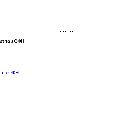
κετ του ΟΦΗ