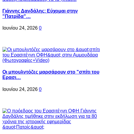
Γιάννης Δανδάλης: Εύχομαι στην
"Πατρίδα"…
Ιουνίου 24, 2026
0
Oι μπουλντόζες μαρσάρουν στο "σπίτι του
Ερασι…
Ιουνίου 24, 2026
0