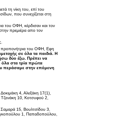
τά τη νίκη του, επί του
σίδων, που συνεχίζεται στη
σια του ΟΦΗ, κέρδισαν και τον
 (στην πρεμιέρα απο τον
ς.
 η προπονήτρια του ΟΦΗ, Εφη
μετοχής σε όλα τα παιδιά. Η
ήσω δύο έξω. Πρέπει να
ε όλα στα τρία πρώτα
που περάσαμε στην επόμενη
 Δοκιμάκη 4, Αλεξάκη 17(1),
 Τζενάκη 10, Κοτσυφού 2,
 Σαμαρά 15, Βουλτσίδου 3,
Κογκοπούλου 1, Παπαδοπούλου,