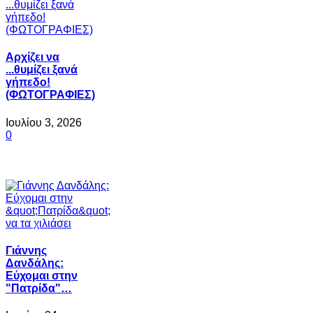
Αρχίζει να
...θυμίζει ξανά
γήπεδο!
(ΦΩΤΟΓΡΑΦΙΕΣ)
Ιουλίου 3, 2026
0
Γιάννης
Δανδάλης:
Εύχομαι στην
"Πατρίδα"…