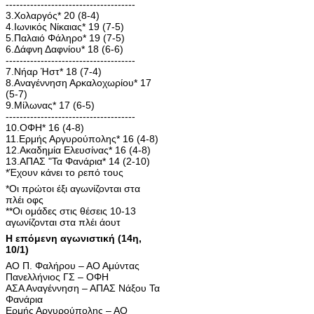
-------------------------------------
3.Χολαργός* 20 (8-4)
4.Ιωνικός Νίκαιας* 19 (7-5)
5.Παλαιό Φάληρο* 19 (7-5)
6.Δάφνη Δαφνίου* 18 (6-6)
-------------------------------------
7.Νήαρ Ήστ* 18 (7-4)
8.Αναγέννηση Αρκαλοχωρίου* 17
(5-7)
9.Μίλωνας* 17 (6-5)
-------------------------------------
10.ΟΦΗ* 16 (4-8)
11.Ερμής Αργυρούπολης* 16 (4-8)
12.Ακαδημία Ελευσίνας* 16 (4-8)
13.ΑΠΑΣ "Τα Φανάρια* 14 (2-10)
*Έχουν κάνει το ρεπό τους
*Οι πρώτοι έξι αγωνίζονται στα
πλέι οφς
**Οι ομάδες στις θέσεις 10-13
αγωνίζονται στα πλέι άουτ
Η επόμενη αγωνιστική (14η,
10/1)
ΑΟ Π. Φαλήρου – ΑΟ Αμύντας
Πανελλήνιος ΓΣ – ΟΦΗ
ΑΣΑ Αναγέννηση – ΑΠΑΣ Νάξου Τα
Φανάρια
Ερμής Αργυρούπολης – ΑΟ