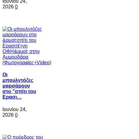
Ιουνίου 24,
2026
0
Oι
μπουλντόζες
μαρσάρουν
στο "σπίτι του
Ερασι…
Ιουνίου 24,
2026
0