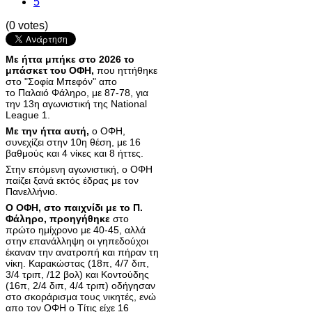
5
(0 votes)
Με ήττα μπήκε στο 2026 το
μπάσκετ του ΟΦΗ,
που ηττήθηκε
στο "Σοφία Μπεφόν" απο
το Παλαιό Φάληρο, με 87-78, για
την 13η αγωνιστική της National
League 1.
Με την ήττα αυτή,
ο ΟΦΗ,
συνεχίζει στην 10η θέση, με 16
βαθμούς και 4 νίκες και 8 ήττες.
Στην επόμενη αγωνιστική, ο ΟΦΗ
παίζει ξανά εκτός έδρας με τον
Πανελλήνιο.
Ο ΟΦΗ, στο παιχνίδι με το Π.
Φάληρο, προηγήθηκε
στο
πρώτο ημίχρονο με 40-45, αλλά
στην επανάλληψη οι γηπεδούχοι
έκαναν την ανατροπή και πήραν τη
νίκη. Καρακώστας (18π, 4/7 διπ,
3/4 τριπ, /12 βολ) και Κοντούδης
(16π, 2/4 διπ, 4/4 τριπ) οδήγησαν
στο σκοράρισμα τους νικητές, ενώ
απο τον ΟΦΗ ο Τίτις είχε 16