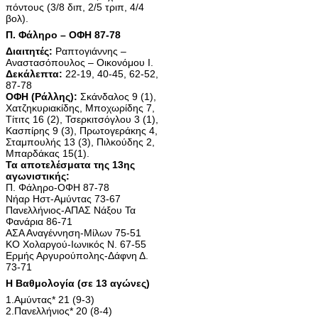
πόντους (3/8 διπ, 2/5 τριπ, 4/4
βολ).
Π. Φάληρο – ΟΦΗ 87-78
Διαιτητές:
Ραπτογιάννης –
Αναστασόπουλος – Οικονόμου Ι.
Δεκάλεπτα:
22-19, 40-45, 62-52,
87-78
ΟΦΗ (Ράλλης):
Σκάνδαλος 9 (1),
Χατζηκυριακίδης, Μποχωρίδης 7,
Τίτιτς 16 (2), Τσερκιτσόγλου 3 (1),
Κασπίρης 9 (3), Πρωτογεράκης 4,
Σταμπουλής 13 (3), Πιλκούδης 2,
Μπαρδάκας 15(1).
Τα αποτελέσματα της 13ης
αγωνιστικής:
Π. Φάληρο-ΟΦΗ 87-78
Νήαρ Ηστ-Αμύντας 73-67
Πανελλήνιος-ΑΠΑΣ Νάξου Τα
Φανάρια 86-71
ΑΣΑ Αναγέννηση-Μίλων 75-51
ΚΟ Χολαργού-Ιωνικός Ν. 67-55
Ερμής Αργυρούπολης-Δάφνη Δ.
73-71
Η Βαθμολογία (σε 13 αγώνες)
1.Αμύντας* 21 (9-3)
2.Πανελλήνιος* 20 (8-4)