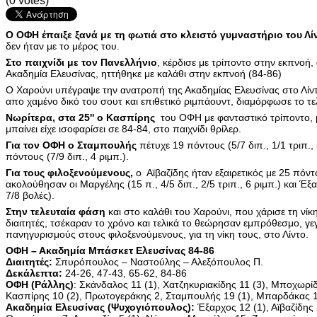
(0 votes)
Ο ΟΦΗ έπαιξε ξανά με τη φωτιά στο κλειστό γυμναστήριο του Λί
δεν ήταν με το μέρος του.
Στο παιχνίδι με τον Πανελλήνιο
, κέρδισε με τρίποντο στην εκπνοή,
Ακαδημία Ελευσίνας, ηττήθηκε με καλάθι στην εκπνοή (84-86)
Ο Χαρούνι υπέγραψε την ανατροπή της Ακαδημίας Ελευσίνας στο Λίντο
απο χαμένο δικό του σουτ και επιθετικό ριμπάουντ, διαμόρφωσε το τ
Νωρίτερα, στα 25'' ο Κασπίρης
του ΟΦΗ με φανταστικό τρίποντο, 
μπαίνει είχε ισοφαρίσει σε 84-84, στο παιχνίδι θρίλερ.
Για τον ΟΦΗ ο Σταμπουλής
πέτυχε 19 πόντους (5/7 διπ., 1/1 τριπ.,
πόντους (7/9 διπ., 4 ριμπ.).
Για τους φιλοξενούμενους,
ο Αϊβαζίδης ήταν εξαιρετικός με 25 πόντου
ακολούθησαν οι Μαργέλης (15 π., 4/5 διπ., 2/5 τριπ., 6 ριμπ.) και Έξαρ
7/8 βολές).
Στην τελευταία φάση
και στο καλάθι του Χαρούνι, που χάρισε τη νίκ
διαιτητές, τσέκαραν το χρόνο και τελικά το θεώρησαν εμπρόθεσμο, γ
πανηγυρισμούς στους φιλοξενούμενους, για τη νίκη τους, στο Λίντο.
ΟΦΗ – Ακαδημία Μπάσκετ Ελευσίνας 84-86
Διαιτητές:
Σπυρόπουλος – Ναστούλης – Αλεξόπουλος Π.
Δεκάλεπτα:
24-26, 47-43, 65-62, 84-86
ΟΦΗ (Ράλλης)
: Σκάνδαλος 11 (1), Χατζηκυριακίδης 11 (3), Μποχωρίδη
Κασπίρης 10 (2), Πρωτογεράκης 2, Σταμπουλής 19 (1), Μπαρδάκας 
Ακαδημία Ελευσίνας (Ψυχογιόπουλος):
Έξαρχος 12 (1), Αϊβαζίδης 