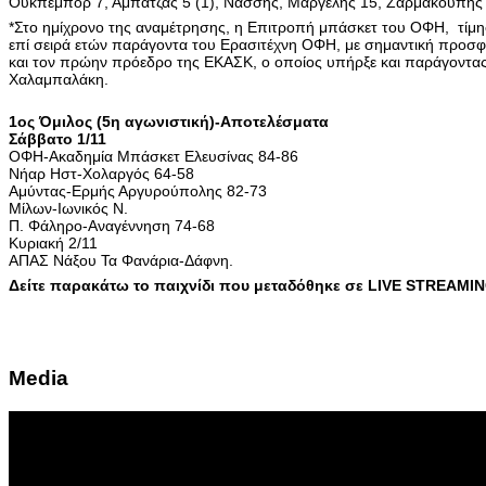
Ουκπέμπορ 7, Αμπατζάς 5 (1), Νάσσης, Μαργέλης 15, Ζαρμακούπης 9
*Στο ημίχρονο της αναμέτρησης, η Επιτροπή μπάσκετ του ΟΦΗ, τίμη
επί σειρά ετών παράγοντα του Ερασιτέχνη ΟΦΗ, με σημαντική προσ
και τον πρώην πρόεδρο της ΕΚΑΣΚ, ο οποίος υπήρξε και παράγοντα
Χαλαμπαλάκη.
1ος Όμιλος (5η αγωνιστική)-Αποτελέσματα
Σάββατο 1/11
ΟΦΗ-Ακαδημία Μπάσκετ Ελευσίνας 84-86
Νήαρ Ηστ-Χολαργός 64-58
Αμύντας-Ερμής Αργυρούπολης 82-73
Μίλων-Ιωνικός Ν.
Π. Φάληρο-Αναγέννηση 74-68
Κυριακή 2/11
ΑΠΑΣ Νάξου Τα Φανάρια-Δάφνη.
Δείτε παρακάτω το παιχνίδι που μεταδόθηκε σε LIVE STREAMIN
Media