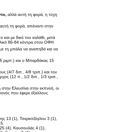
ντο,
αλλά αυτή τη φορά, η τύχη
 αυτή τη φορά, απέναντι στην
 και με δικό του καλάθι, μετά
ελικό 86-84 κόντρα στον ΟΦΗ.
με τη μπάλα να αναπηδά και να
 5 ριμπ.) και ο Μπαρδάκας 15
ς (4/7 διπ., 4/8 τριπ.) και τον
χος (12 π., 1/2 διπ., 1/3 τριπ.,
η στην Ελευσίνα στην εκπνοή, οι
εγονός που έφερε έξαλλους
ς 13 (1), Τσερκιτζόγλου 3 (1),
15.
25 (4), Κουσουλάς 4 (1),