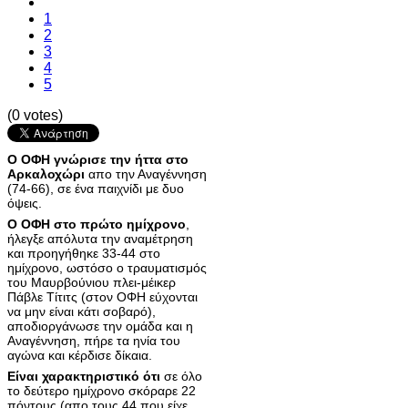
1
2
3
4
5
(0 votes)
Ο ΟΦΗ γνώρισε την ήττα στο
Αρκαλοχώρι
απο την Αναγέννηση
(74-66), σε ένα παιχνίδι με δυο
όψεις.
Ο ΟΦΗ στο πρώτο ημίχρονο
,
ήλεγξε απόλυτα την αναμέτρηση
και προηγήθηκε 33-44 στο
ημίχρονο, ωστόσο ο τραυματισμός
του Μαυρβούνιου πλει-μέικερ
Πάβλε Τίτιτς (στον ΟΦΗ εύχονται
να μην είναι κάτι σοβαρό),
αποδιοργάνωσε την ομάδα και η
Αναγέννηση, πήρε τα ηνία του
αγώνα και κέρδισε δίκαια.
Είναι χαρακτηριστικό ότι
σε όλο
το δεύτερο ημίχρονο σκόραρε 22
πόντους (απο τους 44 που είχε