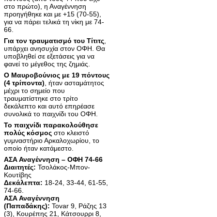
στο πρώτο), η Αναγέννηση
προηγήθηκε και με +15 (70-55),
για να πάρει τελικά τη νίκη με 74-
66.
Για τον τραυματισμό του Τίτιτς
,
υπάρχει ανησυχία στον ΟΦΗ. Θα
υποβληθεί σε εξετάσεις για να
φανεί το μέγεθος της ζημιάς.
Ο Μαυροβούνιος με 19 πόντους
(4 τρίποντα)
, ήταν ασταμάτητος
μέχρι το σημείο που
τραυματίστηκε στο τρίτο
δεκάλεπτο και αυτό επηρέασε
συνολικά το παιχνίδι του ΟΦΗ.
Το παιχνίδι παρακολούθησε
πολύς κόσμος
στο κλειστό
γυμναστήριο Αρκαλοχωρίου, το
οποίο ήταν κατάμεστο.
ΑΣΑ Αναγέννηση – ΟΦΗ 74-66
Διαιτητές:
Τσολάκος-Μπον-
Κουτίβης
Δεκάλεπτα:
18-24, 33-44, 61-55,
74-66.
ΑΣΑ Αναγέννηση
(Παπαδάκης):
Tovar 9, Ράζης 13
(3), Κουρέπης 21, Κάτσουρρι 8,