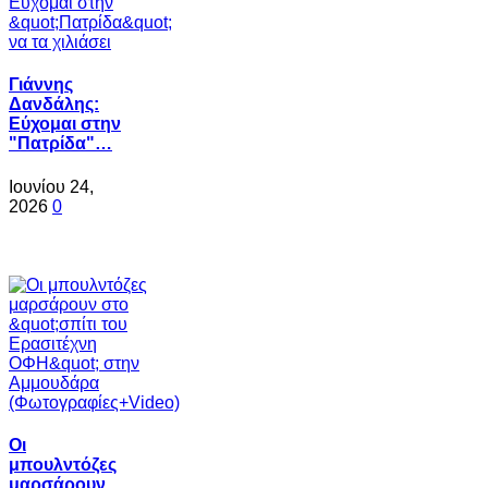
Γιάννης
Δανδάλης:
Εύχομαι στην
"Πατρίδα"…
Ιουνίου 24,
2026
0
Oι
μπουλντόζες
μαρσάρουν