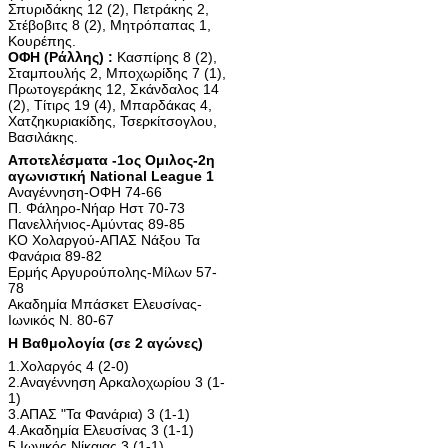
Σπυριδάκης 12 (2), Πετράκης 2,
Στέβοβιτς 8 (2), Μητρόπαπας 1,
Κουρέπης.
ΟΦΗ (Ράλλης) :
Κασπίρης 8 (2),
Σταμπουλής 2, Μποχωρίδης 7 (1),
Πρωτογεράκης 12, Σκάνδαλος 14
(2), Tίτιρς 19 (4), Μπαρδάκας 4,
Χατζηκυριακίδης, Τσερκίτσογλου,
Βασιλάκης.
Αποτελέσματα -1ος Ομιλος-2η
αγωνιστική National League 1
Αναγέννηση-ΟΦΗ 74-66
Π. Φάληρο-Νήαρ Ηστ 70-73
Πανελλήνιος-Αμύντας 89-85
ΚΟ Χολαργού-ΑΠΑΣ Νάξου Τα
Φανάρια 89-82
Ερμής Αργυρούπολης-Μίλων 57-
78
Ακαδημία Μπάσκετ Ελευσίνας-
Ιωνικός Ν. 80-67
Η Βαθμολογία (σε 2 αγώνες)
1.Χολαργός 4 (2-0)
2.Αναγέννηση Αρκαλοχωρίου 3 (1-
1)
3.ΑΠΑΣ "Τα Φανάρια) 3 (1-1)
4.Ακαδημία Ελευσίνας 3 (1-1)
5.Ιωνικός Νίκαιας 3 (1-1)