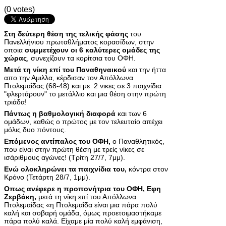
(0 votes)
Στη δεύτερη θέση της τελικής φάσης
του
Πανελλήνιου πρωταθλήματος κορασίδων, στην
οποια
συμμετέχουν οι 6 καλύτερες ομάδες της
χώρας
, συνεχίζουν τα κορίτσια του ΟΦΗ.
Μετά τη νίκη επί του Παναθηναικού
και την ήττα
απο την Αμιλλα, κέρδισαν τον Απόλλωνα
Πτολεμαΐδας (68-48) και με 2 νικες σε 3 παιχνίδια
"φλερτάρουν" το μετάλλιο και μια θέση στην πρώτη
τριάδα!
Πάντως η βαθμολογική διαφορά
και των 6
ομάδων, καθώς ο πρώτος με τον τελευταίο απέχει
μόλις δυο πόντους.
Επόμενος αντίπαλος του ΟΦΗ,
ο Παναθλητικός,
που είναι στην πρώτη θέση με τρείς νίκες σε
ισάριθμους αγώνες! (Τρίτη 27/7, 7μμ).
Eνώ ολοκληρώνει τα παιχνίδια του,
κόντρα στον
Κρόνο (Τετάρτη 28/7, 1μμ).
Οπως ανέφερε η προπονήτρια του ΟΦΗ, Εφη
Ζερβάκη,
μετά τη νίκη επί του Απόλλωνα
Πτολεμαίδας «η Πτολεμαΐδα είναι μια πάρα πολύ
καλή και σοβαρή ομάδα, όμως προετοιμαστήκαμε
πάρα πολύ καλά. Είχαμε μία πολύ καλή εμφάνιση,