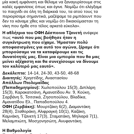
μία κακή εμφάνιση και θέλαμε να ξαναγυρίσουμε στις
καλές εμφανίσεις όπως και έγινε. Νομίζω ότι ελέγξαμε
το παιχνίδι σε όλη τη διάρκειά του, τα ατού τους τα
περιορίσαμε σημαντικά, μαζέψαμε τα ριμπάουντ που
δεν το κάναμε χθες και νομίζω ότι δικαιούμασταν τη
νίκη που ήρθε στο τέλος αρκετά εύκολα».
Η αθλήτρια του ΟΦΗ Δέσποινα Τζανετή
ανέφερε
πως
«αυτό που μας βοήθησε ήταν η
συγκέντρωση που είχαμε. Ήμασταν πολύ
αποφασισμένες για αυτό τον αγώνα, ξέραμε ότι
μπορούσαμε να τα καταφέρουμε και τις
δυνατότητές μας. Είναι μια εμπειρία που θα μας
μείνει αξέχαστη και θα συνεχίσουμε να δίνουμε
τον καλύτερό μας εαυτό».
Δεκάλεπτα:
14-14, 24-30, 43-50, 48-68
Διαιτητές:
Χρηστίδης, Αναστασίου
Απόλλων Πτολεμαΐδας
(Παπαδημητρίου):
Χωλοπούλου 15(3), Διπλάρη
15(3), Καρακατσάνη, Αμανατίδου Αν. 9, Κούκη,
Σαρβάνη 5, Τσιτσικά, Ζησοπούλου, Βλαδίκα,
Αμανατίδου Ελ., Παπαδοπούλου 4.
ΟΦΗ (Ζερβάκη):
Μουρτζάκη 6(2), Διαμαντάκη
28(4), Σταθοράκη, Αλιφραγκή 10(1), Καζάκη,
Καμνάκη, Τζανετή 17(3), Σταματάκη, Μηλιαρά 7(1),
Μελαμπιώτη, Μοσχονησώτη, Ανυφαντάκη.
H Βαθμολογία