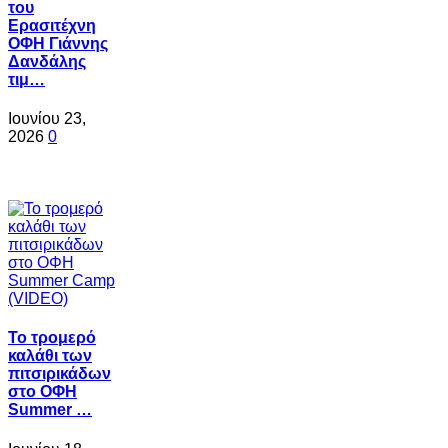
του
Ερασιτέχνη
ΟΦΗ Γιάννης
Δανδάλης
τιμ…
Ιουνίου 23,
2026
0
Το τρομερό
καλάθι των
πιτσιρικάδων
στο ΟΦΗ
Summer …