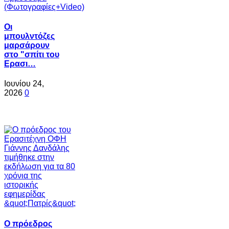
Oι
μπουλντόζες
μαρσάρουν
στο "σπίτι του
Ερασι…
Ιουνίου 24,
2026
0
Ο πρόεδρος