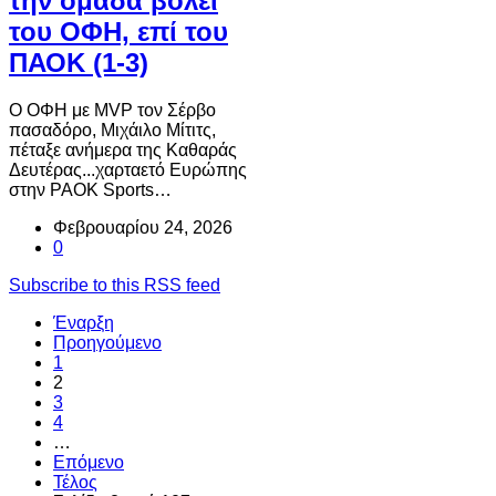
την ομάδα βόλεϊ
του ΟΦΗ, επί του
ΠΑΟΚ (1-3)
Ο ΟΦΗ με MVP τον Σέρβο
πασαδόρο, Μιχάιλο Μίτιτς,
πέταξε ανήμερα της Καθαράς
Δευτέρας...χαρταετό Ευρώπης
στην PAOK Sports…
Φεβρουαρίου 24, 2026
0
Subscribe to this RSS feed
Έναρξη
Προηγούμενο
1
2
3
4
…
Επόμενο
Τέλος