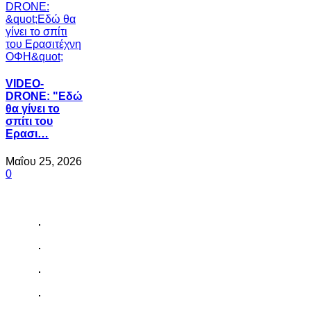
VIDEO-
DRONE: "Εδώ
θα γίνει το
σπίτι του
Ερασι…
Μαΐου 25, 2026
0