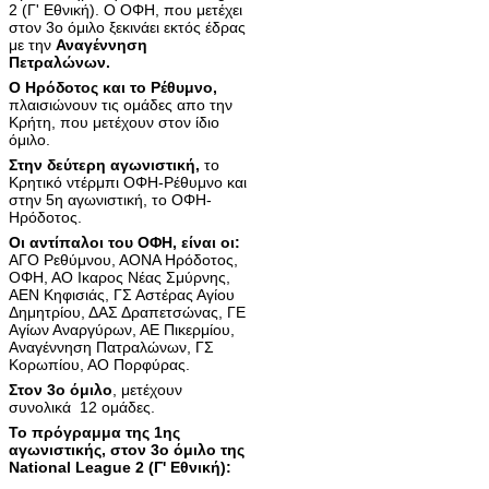
2 (Γ' Εθνική). Ο ΟΦΗ, που μετέχει
στον 3ο όμιλο ξεκινάει εκτός έδρας
με την
Αναγέννηση
Πετραλώνων.
Ο Ηρόδοτος και το Ρέθυμνο,
πλαισιώνουν τις ομάδες απο την
Κρήτη, που μετέχουν στον ίδιο
όμιλο.
Στην δεύτερη αγωνιστική,
το
Κρητικό ντέρμπι ΟΦΗ-Ρέθυμνο και
στην 5η αγωνιστική, το ΟΦΗ-
Ηρόδοτος.
Οι αντίπαλοι του ΟΦΗ, είναι οι:
ΑΓΟ Ρεθύμνου, ΑΟΝΑ Ηρόδοτος,
ΟΦΗ, ΑΟ Ικαρος Νέας Σμύρνης,
ΑΕΝ Κηφισιάς, ΓΣ Αστέρας Αγίου
Δημητρίου, ΔΑΣ Δραπετσώνας, ΓΕ
Αγίων Αναργύρων, ΑΕ Πικερμίου,
Αναγέννηση Πατραλώνων, ΓΣ
Κορωπίου, ΑΟ Πορφύρας.
Στον 3ο όμιλο
, μετέχουν
συνολικά 12 ομάδες.
Το πρόγραμμα της 1ης
αγωνιστικής, στον 3ο όμιλο της
National League 2 (Γ' Εθνική):