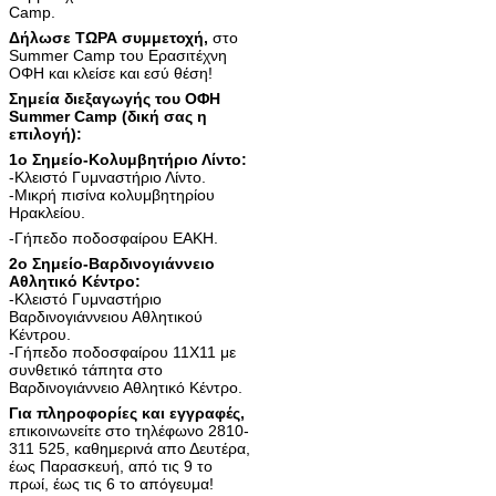
Camp.
Δήλωσε ΤΩΡΑ συμμετοχή,
στο
Summer Camp του Ερασιτέχνη
ΟΦΗ και κλείσε και εσύ θέση!
Σημεία διεξαγωγής του ΟΦΗ
Summer Camp (δική σας η
επιλογή):
1ο Σημείο-Κολυμβητήριο Λίντο:
-Κλειστό Γυμναστήριο Λίντο.
-Μικρή πισίνα κολυμβητηρίου
Ηρακλείου.
-Γήπεδο ποδοσφαίρου ΕΑΚΗ.
2o Σημείο-Βαρδινογιάννειο
Αθλητικό Κέντρο:
-Κλειστό Γυμναστήριο
Βαρδινογιάννειου Αθλητικού
Κέντρου.
-Γήπεδο ποδοσφαίρου 11Χ11 με
συνθετικό τάπητα στο
Βαρδινογιάννειο Αθλητικό Κέντρο.
Για πληροφορίες και εγγραφές,
επικοινωνείτε στο τηλέφωνο 2810-
311 525, καθημερινά απο Δευτέρα,
έως Παρασκευή, από τις 9 το
πρωί, έως τις 6 το απόγευμα!