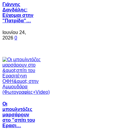
Γιάννης
Δανδάλης:
Εύχομαι στην
"Πατρίδα"…
Ιουνίου 24,
2026
0
Oι
μπουλντόζες
μαρσάρουν
στο "σπίτι του
Ερασι…