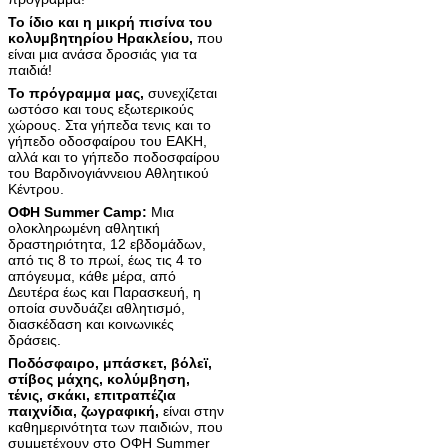
Το ίδιο και η μικρή πισίνα του
κολυμβητηρίου Ηρακλείου,
που
είναι μια ανάσα δροσιάς για τα
παιδιά!
Το πρόγραμμα μας,
συνεχίζεται
ωστόσο και τους εξωτερικούς
χώρους. Στα γήπεδα τενις και το
γήπεδο οδοσφαίρου του ΕΑΚΗ,
αλλά και το γήπεδο ποδοσφαίρου
του Βαρδινογιάννειου Αθλητικού
Κέντρου.
ΟΦΗ Summer Camp:
Mια
ολοκληρωμένη αθλητική
δραστηριότητα, 12 εβδομάδων,
από τις 8 το πρωί, έως τις 4 το
απόγευμα, κάθε μέρα, από
Δευτέρα έως και Παρασκευή, η
οποία συνδυάζει αθλητισμό,
διασκέδαση και κοινωνικές
δράσεις.
Ποδόσφαιρο, μπάσκετ, βόλεϊ,
στίβος μάχης, κολύμβηση,
τένις, σκάκι, επιτραπέζια
παιχνίδια, ζωγραφική,
είναι στην
καθημερινότητα των παιδιών, που
συμμετέχουν στο ΟΦΗ Summer