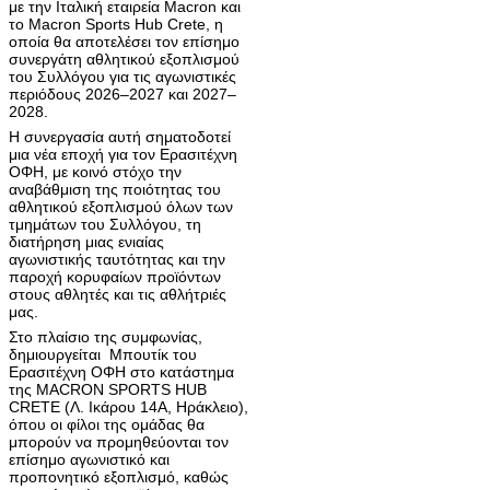
με την Ιταλική εταιρεία Macron και
το Macron Sports Hub Crete, η
οποία θα αποτελέσει τον επίσημο
συνεργάτη αθλητικού εξοπλισμού
του Συλλόγου για τις αγωνιστικές
περιόδους 2026–2027 και 2027–
2028.
Η συνεργασία αυτή σηματοδοτεί
μια νέα εποχή για τον Ερασιτέχνη
ΟΦΗ, με κοινό στόχο την
αναβάθμιση της ποιότητας του
αθλητικού εξοπλισμού όλων των
τμημάτων του Συλλόγου, τη
διατήρηση μιας ενιαίας
αγωνιστικής ταυτότητας και την
παροχή κορυφαίων προϊόντων
στους αθλητές και τις αθλήτριές
μας.
Στο πλαίσιο της συμφωνίας,
δημιουργείται Μπουτίκ του
Ερασιτέχνη ΟΦΗ στο κατάστημα
της MACRON SPORTS HUB
CRETE (Λ. Ικάρου 14Α, Ηράκλειο),
όπου οι φίλοι της ομάδας θα
μπορούν να προμηθεύονται τον
επίσημο αγωνιστικό και
προπονητικό εξοπλισμό, καθώς