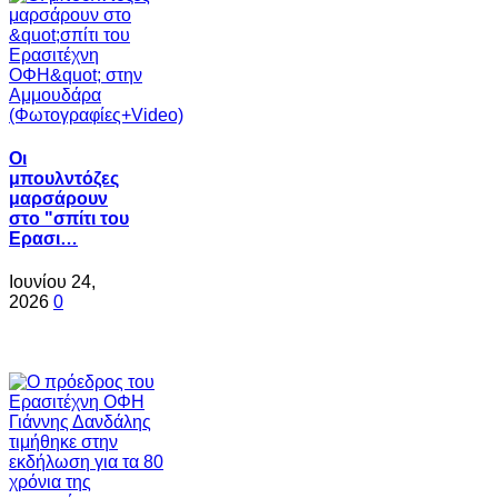
Oι
μπουλντόζες
μαρσάρουν
στο "σπίτι του
Ερασι…
Ιουνίου 24,
2026
0