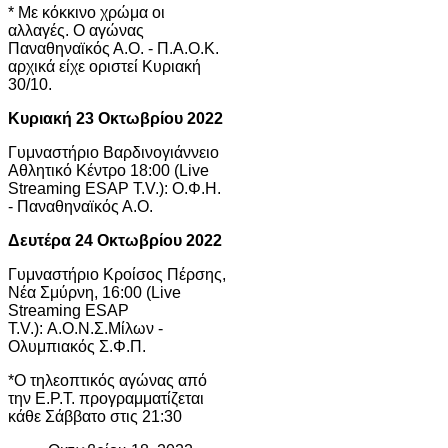
* Με κόκκινο χρώμα οι
αλλαγές. Ο αγώνας
Παναθηναϊκός Α.Ο. - Π.Α.Ο.Κ.
αρχικά είχε οριστεί Κυριακή
30/10.
Κυριακή 23 Οκτωβρίου 2022
Γυμναστήριο Βαρδινογιάννειο
Αθλητικό Κέντρο 18:00 (Live
Streaming ESAP T.V.): Ο.Φ.Η.
- Παναθηναϊκός Α.Ο.
Δευτέρα 24 Οκτωβρίου 2022
Γυμναστήριο Κροίσος Πέρσης,
Νέα Σμύρνη, 16:00 (Live
Streaming ESAP
T.V.): Α.Ο.Ν.Σ.Μίλων -
Ολυμπιακός Σ.Φ.Π.
*Ο τηλεοπτικός αγώνας από
την Ε.Ρ.Τ. προγραμματίζεται
κάθε Σάββατο στις 21:30