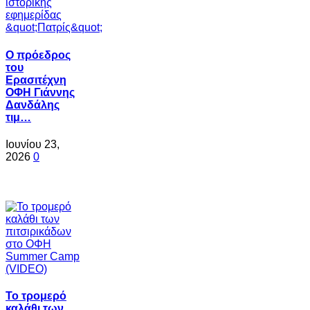
Ο πρόεδρος
του
Ερασιτέχνη
ΟΦΗ Γιάννης
Δανδάλης
τιμ…
Ιουνίου 23,
2026
0
Το τρομερό
καλάθι των