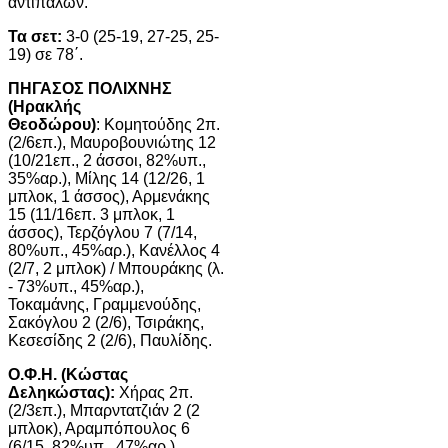
αντιπάλων.
Τα σετ:
3-0 (25-19, 27-25, 25-
19) σε 78΄.
ΠΗΓΑΣΟΣ ΠΟΛΙΧΝΗΣ
(Ηρακλής
Θεοδώρου)
: Κομητούδης 2π.
(2/6επ.), Μαυροβουνιώτης 12
(10/21επ., 2 άσσοι, 82%υπ.,
35%αρ.), Μίλης 14 (12/26, 1
μπλοκ, 1 άσσος), Αρμενάκης
15 (11/16επ. 3 μπλοκ, 1
άσσος), Τερζόγλου 7 (7/14,
80%υπ., 45%αρ.), Κανέλλος 4
(2/7, 2 μπλοκ) / Μπουράκης (λ.
- 73%υπ., 45%αρ.),
Τοκαμάνης, Γραμμενούδης,
Σακόγλου 2 (2/6), Τσιράκης,
Κεσεσίδης 2 (2/6), Παυλίδης.
Ο.Φ.Η. (Κώστας
Δεληκώστας):
Χήρας 2π.
(2/3επ.), Μπαρντατζιάν 2 (2
μπλοκ), Αραμπόπουλος 6
(6/15, 82%υπ., 47%αρ.),