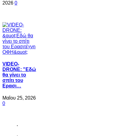
2026
0
VIDEO-
DRONE: "Εδώ
θα γίνει το
σπίτι του
Ερασι…
Μαΐου 25, 2026
0