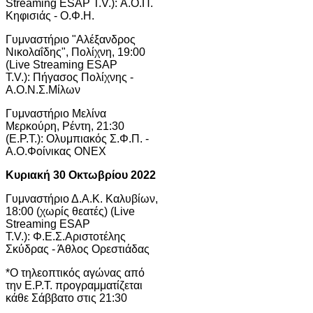
Streaming ESAP T.V.): Α.Ο.Π.
Κηφισιάς - Ο.Φ.Η.
Γυμναστήριο "Αλέξανδρος
Νικολαΐδης", Πολίχνη, 19:00
(Live Streaming ESAP
T.V.): Πήγασος Πολίχνης -
Α.Ο.Ν.Σ.Μίλων
Γυμναστήριο Μελίνα
Μερκούρη, Ρέντη, 21:30
(Ε.Ρ.Τ.): Ολυμπιακός Σ.Φ.Π. -
Α.Ο.Φοίνικας ΟΝΕΧ
Κυριακή 30 Οκτωβρίου 2022
Γυμναστήριο Δ.Α.Κ. Καλυβίων,
18:00 (χωρίς θεατές) (Live
Streaming ESAP
T.V.): Φ.Ε.Σ.Αριστοτέλης
Σκύδρας - Άθλος Ορεστιάδας
*Ο τηλεοπτικός αγώνας από
την Ε.Ρ.Τ. προγραμματίζεται
κάθε Σάββατο στις 21:30