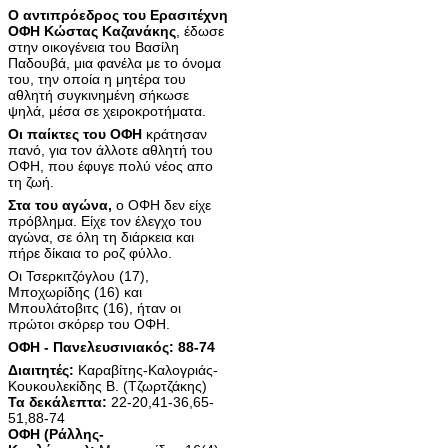
Ο αντιπρόεδρος του Ερασιτέχνη
ΟΦΗ Κώστας Καζανάκης
, έδωσε
στην οικογένεια του Βασίλη
Παδουβά, μια φανέλα με το όνομα
του, την οποία η μητέρα του
αθλητή συγκινημένη σήκωσε
ψηλά, μέσα σε χειροκροτήματα.
Οι παίκτες του ΟΦΗ
κράτησαν
πανό, για τον άλλοτε αθλητή του
ΟΦΗ, που έφυγε πολύ νέος απο
τη ζωή.
Στα του αγώνα,
ο ΟΦΗ δεν είχε
πρόβλημα. Είχε τον έλεγχο του
αγώνα, σε όλη τη διάρκεια και
πήρε δίκαια το ροζ φύλλο.
Οι Τσερκιτζόγλου (17),
Μποχωρίδης (16) και
Μπουλάτοβιτς (16), ήταν οι
πρώτοι σκόρερ του ΟΦΗ.
ΟΦΗ - Πανελευσινιακός: 88-74
Διαιτητές:
Καραβίτης-Καλογριάς-
Κουκουλεκίδης Β. (Τζωρτζάκης)
Τα δεκάλεπτα:
22-20,41-36,65-
51,88-74
ΟΦΗ (Ράλλης-