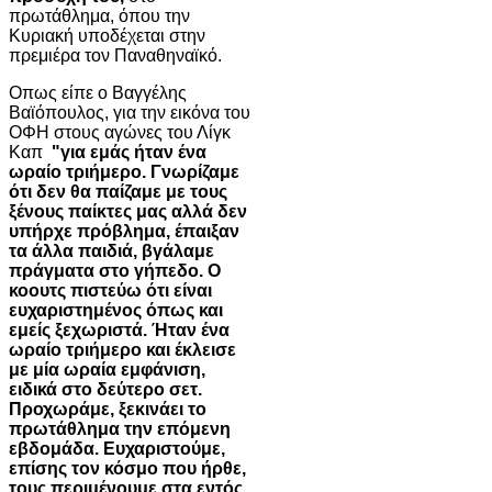
πρωτάθλημα, όπου την
Κυριακή υποδέχεται στην
πρεμιέρα τον Παναθηναϊκό.
Οπως είπε ο Βαγγέλης
Βαϊόπουλος, για την εικόνα του
ΟΦΗ στους αγώνες του Λίγκ
Καπ
"για εμάς ήταν ένα
ωραίο τριήμερο. Γνωρίζαμε
ότι δεν θα παίζαμε με τους
ξένους παίκτες μας αλλά δεν
υπήρχε πρόβλημα, έπαιξαν
τα άλλα παιδιά, βγάλαμε
πράγματα στο γήπεδο. Ο
κοουτς πιστεύω ότι είναι
ευχαριστημένος όπως και
εμείς ξεχωριστά. Ήταν ένα
ωραίο τριήμερο και έκλεισε
με μία ωραία εμφάνιση,
ειδικά στο δεύτερο σετ.
Προχωράμε, ξεκινάει το
πρωτάθλημα την επόμενη
εβδομάδα. Ευχαριστούμε,
επίσης τον κόσμο που ήρθε,
τους περιμένουμε στα εντός