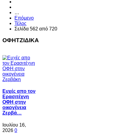
…
Επόμενο
Τέλος
Σελίδα 562 από 720
ΟΦΗΤΖΙΔΙΚΑ
Ευχές απο τον
Ερασιτέχνη
ΟΦΗ στην
οικογένεια
Ζερβά…
Ιουλίου 16,
2026
0