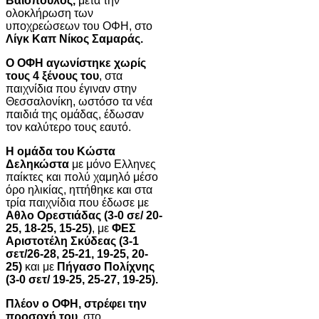
Βαϊόπουλος,
μετά την
ολοκλήρωση των
υποχρεώσεων του ΟΦΗ, στο
Λίγκ Καπ Νίκος Σαμαράς.
Ο ΟΦΗ αγωνίστηκε χωρίς
τους 4 ξένους του
, στα
παιχνίδια που έγιναν στην
Θεσσαλονίκη, ωστόσο τα νέα
παιδιά της ομάδας, έδωσαν
τον καλύτερο τους εαυτό.
Η ομάδα του Κώστα
Δεληκώστα
με μόνο Ελληνες
παίκτες και πολύ χαμηλό μέσο
όρο ηλικίας, ηττήθηκε και στα
τρία παιχνίδια που έδωσε με
Αθλο Ορεστιάδας (3-0 σε/ 20-
25, 18-25, 15-25)
, με
ΦΕΣ
Αριστοτέλη Σκύδεας (3-1
σετ/26-28, 25-21, 19-25, 20-
25)
και με
Πήγασο Πολίχνης
(3-0 σετ/ 19-25, 25-27, 19-25).
Πλέον ο ΟΦΗ, στρέφει την
προσοχή του,
στο