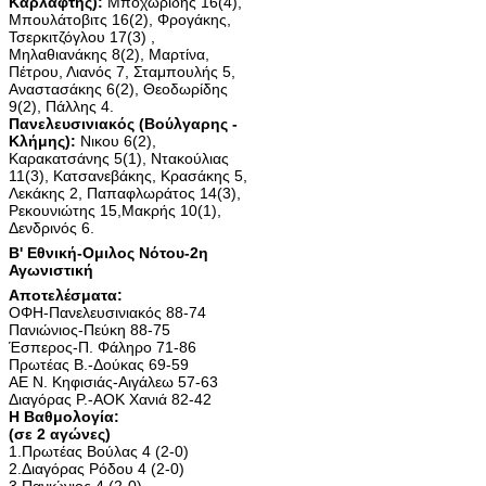
Καρλάφτης):
Μποχωρίδης 16(4),
Μπουλάτοβιτς 16(2), Φρογάκης,
Τσερκιτζόγλου 17(3) ,
Μηλαθιανάκης 8(2), Μαρτίνα,
Πέτρου, Λιανός 7, Σταμπουλής 5,
Αναστασάκης 6(2), Θεοδωρίδης
9(2), Πάλλης 4.
Πανελευσινιακός (Βούλγαρης -
Κλήμης):
Νικου 6(2),
Καρακατσάνης 5(1), Ντακούλιας
11(3), Κατσανεβάκης, Κρασάκης 5,
Λεκάκης 2, Παπαφλωράτος 14(3),
Ρεκουνιώτης 15,Μακρής 10(1),
Δενδρινός 6.
Β' Εθνική-Ομιλος Νότου-2η
Αγωνιστική
Αποτελέσματα:
ΟΦΗ-Πανελευσινιακός 88-74
Πανιώνιος-Πεύκη 88-75
Έσπερος-Π. Φάληρο 71-86
Πρωτέας Β.-Δούκας 69-59
ΑΕ Ν. Κηφισιάς-Αιγάλεω 57-63
Διαγόρας Ρ.-ΑΟΚ Χανιά 82-42
Η Βαθμολογία:
(σε 2 αγώνες)
1.Πρωτέας Βούλας 4 (2-0)
2.Διαγόρας Ρόδου 4 (2-0)
3.Πανιώνιος 4 (2-0)