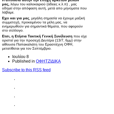
Η απουσία αυτήν την εποχή αρκετών μελών
μας,
λόγω του καλοκαιριού (άδειες κ.λ.π) , μας
οδηγεί στην απόφαση αυτή, μετά απο μηνύματα που
λάβαμε.
Εχει και για μας
, μεγάλη σημασία να έχουμε μαζική
συμμετοχή, προκειμένου τα μέλη μας, να
ενημερωθούν για σημαντικά θέματα, που αφορούν
στο σύλλογο.
Ετσι, η Ετήσια Τακτική Γενική Συνέλευση
που είχε
οριστεί για την προσεχή Δευτέρα (13/7, 6μμ) στην
αίθουσα Παπακαλιάτη του Ερασιτέχνη ΟΦΗ,
μετατίθεται για τον Σεπτέμβριο.
Ιουλίου 8
Published in
ΟΦΗΤΖΙΔΙΚΑ
Subscribe to this RSS feed