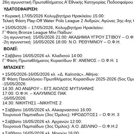
26η αγωνιστική Πρωταθλήματος Α’ Εθνικής Κατηγορίας Ποδοσφαίρ
ΥΔΑΤΟΣΦΑΙΡΙΣΗ:
• Κυριακή 17/05/2026 Κολυμβητήριο Ηρακλείου 15:00:
Τελική Φάση Play-Off Water Polo League 2 Ανδρών, Αγώνες 3ης-4η
• 15/05/2026 – 17/05/2026, Κολυμβητήριο Ηρακλείου:
Γ’ Φάση Bronze League Μίνι Παίδων:
-1η αγωνιστική: 15/05/2026 21:00: ΑΚΑΔΗΜΙΑ ΥΓΡΟΥ ΣΤΙΒΟΥ – Ο.Φ
-2η αγωνιστική: 16/05/2026 18:00: Ν.Ο. ΡΕΘΥΜΝΟΥ – Ο.Φ.Η.
ΒΟΛΕΪ:
• Σάββατο 16/05/2026 κλ. Κλαδισού 14:00:
Γ’ Φάση Πρωταθλήματος Κορασίδων Β’: ΑΝΕΜΟΣ – Ο.Φ.Η. 1
ΜΠΑΣΚΕΤ:
• 15/05/2026-16/05/2026 κλ. «Δ. Καλτσάς», Αθήνα:
Β’ Φάση Πανελλήνιου Πρωτθλήματος Κορασίδων 2025-2026 (5ος Όμι
-15/05/2026:
14:30: ΑΟ ΑΝΔΡΟΥ – ΕΓΣ ΑΙΟΛΟΣ ΜΥΤΙΛΗΝΗΣ
17:00: Ο.Φ.Η. – ΚΑΛΥΜΝΟΣ ΠΑΚ
-16/05/2026:
14:30: ΝΙΚΗΤΗΣ1 –ΝΙΚΗΤΗΣ 2
• Σάββατο 16/05/2026 κλ. Αλικαρνασσού 16:00:
Τουρνουά Παμπαίδων (3ος Όμιλος): ΗΡΟΔΟΤΟΣ1 – Ο.Φ.Η. 3
• Σάββατο 16/05/2026 κλ. Αρχανών 12:00:
Τουρνουά Παμπαίδων (3ος Όμιλος): Α.Ο. ΔΕΙΛΙΝΟ – Ο.Φ.Η.2
• Σάββατο 16/05/2026 κλ. Μοιρών 16:00: