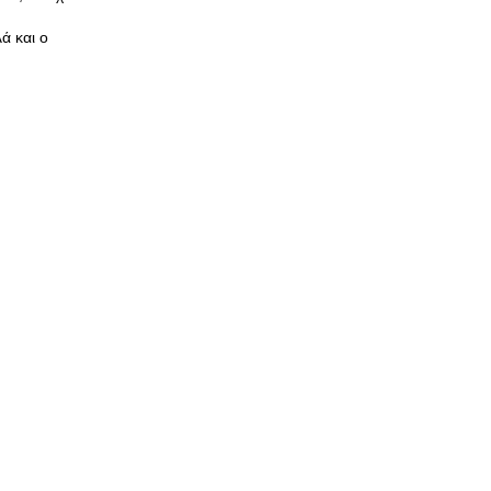
λά και ο