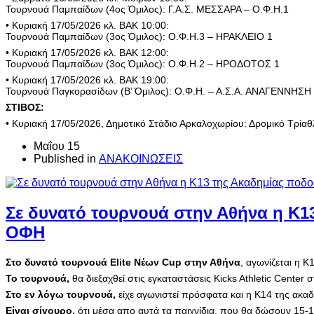
Τουρνουά Παμπαίδων (4ος Όμιλος): Γ.Α.Σ. ΜΕΣΣΑΡΑ – Ο.Φ.Η.1
• Κυριακή 17/05/2026 κλ. ΒΑΚ 10:00:
Τουρνουά Παμπαίδων (3ος Όμιλος): Ο.Φ.Η.3 – ΗΡΑΚΛΕΙΟ 1
• Κυριακή 17/05/2026 κλ. ΒΑΚ 12:00:
Τουρνουά Παμπαίδων (3ος Όμιλος): Ο.Φ.Η.2 – ΗΡΟΔΟΤΟΣ 1
• Κυριακή 17/05/2026 κλ. ΒΑΚ 19:00:
Τουρνουά Παγκορασίδων (Β’ Όμιλος): Ο.Φ.Η. – Α.Σ.Α. ΑΝΑΓΕΝΝΗΣΗ
ΣΤΙΒΟΣ:
• Κυριακή 17/05/2026, Δημοτικό Στάδιο Αρκαλοχωρίου: Δρομικό Τρία
Μαΐου 15
Published in
ΑΝΑΚΟΙΝΩΣΕΙΣ
Σε δυνατό τουρνουά στην Αθήνα η Κ1
ΟΦΗ
Στο δυνατό τουρνουά Elite Νέων Cup στην Αθήνα
, αγωνίζεται η 
Το τουρνουά,
θα διεξαχθεί στις εγκαταστάσεις Kicks Athletic Center
Στο εν λόγω τουρνουά,
είχε αγωνιστεί πρόσφατα και η Κ14 της ακ
Είναι σίγουρο,
ότι μέσα απο αυτά τα παιχνίδια, που θα δώσουν 15-