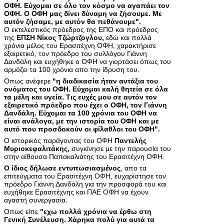
ΟΦΗ. Εύχομαι σε όλο τον κόσμο να αγαπάει τον
ΟΦΗ. Ο ΟΦΗ μας δίνει δύναμη να ζήσουμε. Με
αυτόν ζήσαμε, με αυτόν θα πεθάνουμε".
Ο εκτελεστικός πρόεδρος της ΕΠΟ και πρόεδρος
της
ΕΠΣΗ Νίκος Τζώρτζογλου,
εδώ και πολλά
χρόνια μέλος του Ερασιτέχνη ΟΦΗ, χαρακτήρισε
εξαιρετικό, τον πρόεδρο του συλλόγου Γιάννη
Δανδάλη και ευχήθηκε ο ΟΦΗ να γιορτάσει όπως του
αρμόζει τα 100 χρόνια απο την ίδρυση του.
Οπως ανέφερε
"η διαδικασία ήταν αντάξια του
ονόματος του ΟΦΗ. Εύχομαι καλή θητεία σε όλα
τα μέλη και υγεία. Τις ευχές μου σε αυτόν τον
εξαιρετικό πρόεδρο που έχει ο ΟΦΗ, τον Γιάννη
Δανδάλη. Εύχομαι τα 100 χρόνια του ΟΦΗ να
είναι ανάλογα, με την ιστορία του ΟΦΗ και με
αυτό που προσδοκούν οι φίλαθλοι του ΟΦΗ".
Ο ιστορικός παράγοντας του ΟΦΗ
Παντελής
Μυριοκεφαλιτάκης,
συγκίνησε με την παρουσία του
στην αίθουσα Παπακαλιάτης του Ερασιτέχνη ΟΦΗ.
Ο ίδιος δήλωσε εντυπωσιασμένος
, απο τα
επιτεύγματα του Ερασιτέχνη ΟΦΗ, ευχαρίστησε τον
πρόεδρο Γιάννη Δανδάλη για την προσφορά του και
ευχήθηκε Ερασιτέχνης και ΠΑΕ ΟΦΗ να έχουν
αγαστή συνεργασία.
Οπως είπε
"εχω πολλά χρόνια να έρθω στη
Γενική Συνέλευση. Χάρηκα πολύ για αυτά τα