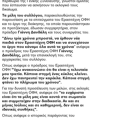
περιθώριο της Γενικής Συνέλευσης, γνωστοί ομιλίτες
που έσπευσαν να ασκήσουν το εκλογικό τους
δικαίωμα.
Τα μέλη του συλλόγου,
παρακολουθώντας την
παρουσίαση με τα επιτεύγματα του Ερασιτέχνη ΟΦΗ
και το έργο της διοίκησης, τα οποία παρουσιάστηκαν
σε προτζέκτορα, έδωσαν συγχαρητήρια, στον
πρόεδρο
Γιάννη Δανδάλη
και τους συνεργάτες του.
"Δίνω τρία χρόνια μπροστά, να έρθουν νέα
παιδιά στον Ερασιτέχνη ΟΦΗ και να συνεχίσουν
το έργο που κάναμε όλα αυτά τα χρόνια
" ανέφερε
ο πρόεδρος του Ερασιτέχνη ΟΦΗ
Γιάννης
Δανδάλης,
μετά την επανεκλογή του, στις
αρχαιρεσίες του συλλόγου.
Οπως ανέφερε ο πρόεδρος του Ερασιτέχνη
ΟΦΗ
"'έχω ανακοινώσει ότι θα είναι η τελευταία
μου τριετία. Κάποια στιγμή ένας κύκλος κλείνει.
Δεν έχω παντρευτεί την καρέκλα. Κάποια στιγμή
φτάνει το πλήρωμα του χρόνου".
Για την δυνατή προσέλευση των μελών, στις εκλογές
του Ερασιτέχνη ΟΦΗ, ανέφερε ότι
"το ευχάριστο
είναι ότι τα μέλη μας είναι κοντά στο σωματείο
και συμμετείχαν στην διαδικασία. Αν και σε
μήνας Ιούλιος και σε καθημερινή, δεν είναι οι
ιδανικές συνθήκες".
Οπως ανέφερε ο ιστορικός παράγοντας του