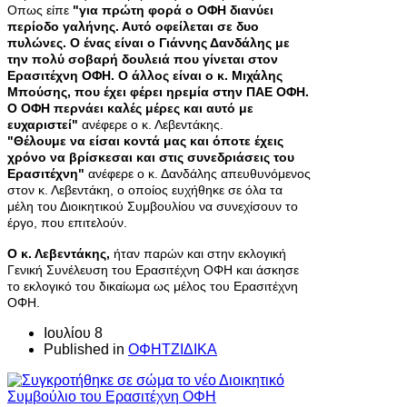
Οπως είπε
"για πρώτη φορά ο ΟΦΗ διανύει
περίοδο γαλήνης. Αυτό οφείλεται σε δυο
πυλώνες. Ο ένας είναι ο Γιάννης Δανδάλης με
την πολύ σοβαρή δουλειά που γίνεται στον
Ερασιτέχνη ΟΦΗ. Ο άλλος είναι ο κ. Μιχάλης
Μπούσης, που έχει φέρει ηρεμία στην ΠΑΕ ΟΦΗ.
Ο ΟΦΗ περνάει καλές μέρες και αυτό με
ευχαριστεί"
ανέφερε ο κ. Λεβεντάκης.
"Θέλουμε να είσαι κοντά μας και όποτε έχεις
χρόνο να βρίσκεσαι και στις συνεδριάσεις του
Ερασιτέχνη"
ανέφερε ο κ. Δανδάλης απευθυνόμενος
στον κ. Λεβεντάκη, ο οποίος ευχήθηκε σε όλα τα
μέλη του Διοικητικού Συμβουλίου να συνεχίσουν το
έργο, που επιτελούν.
O κ. Λεβεντάκης,
ήταν παρών και στην εκλογική
Γενική Συνέλευση του Ερασιτέχνη ΟΦΗ και άσκησε
το εκλογικό του δικαίωμα ως μέλος του Ερασιτέχνη
ΟΦΗ.
Ιουλίου 8
Published in
ΟΦΗΤΖΙΔΙΚΑ