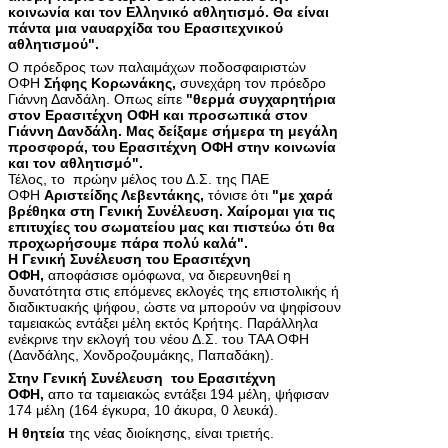
κοινωνία και τον Ελληνικό αθλητισμό. Θα είναι
πάντα μια ναυαρχίδα του Ερασιτεχνικού
αθλητισμού".
Ο πρόεδρος των παλαιμάχων ποδοσφαιριστών
ΟΦΗ
Σήφης Κορωνάκης,
συνεχάρη τον πρόεδρο
Γιάννη Δανδάλη. Οπως είπε
"θερμά συγχαρητήρια
στον Ερασιτέχνη ΟΦΗ και προσωπικά στον
Γιάννη Δανδάλη. Μας δείξαμε σήμερα τη μεγάλη
προσφορά, του Ερασιτέχνη ΟΦΗ στην κοινωνία
και τον αθλητισμό".
Τέλος, το πρώην μέλος του Δ.Σ. της ΠΑΕ
ΟΦΗ
Αριστείδης Λεβεντάκης,
τόνισε ότι
"με χαρά
βρέθηκα στη Γενική Συνέλευση. Χαίρομαι για τις
επιτυχίες του σωματείου μας και πιστεύω ότι θα
προχωρήσουμε πάρα πολύ καλά".
H Γενική Συνέλευση του Ερασιτέχνη
ΟΦΗ,
αποφάσισε ομόφωνα, να διερευνηθεί η
δυνατότητα στις επόμενες εκλογές της επιστολικής ή
διαδικτυακής ψήφου, ώστε να μπορούν να ψηφίσουν
ταμειακώς εντάξει μέλη εκτός Κρήτης. Παράλληλα
ενέκρινε την εκλογή του νέου Δ.Σ. του ΤΑΑ ΟΦΗ
(Δανδάλης, Χονδροζουμάκης, Παπαδάκη).
Στην Γενική Συνέλευση του Ερασιτέχνη
ΟΦΗ,
απο τα ταμειακώς εντάξει 194 μέλη, ψήφισαν
174 μέλη (164 έγκυρα, 10 άκυρα, 0 λευκά).
Η θητεία
της νέας διοίκησης, είναι τριετής.