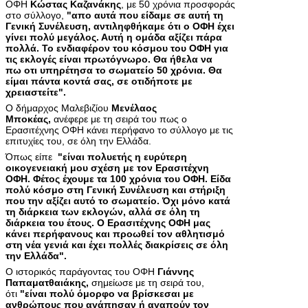
ΟΦΗ
Κώστας Καζανάκης
, με 50 χρόνια προσφοράς
στο σύλλογο,
"απο αυτά που είδαμε σε αυτή τη
Γενική Συνέλευση, αντιληφθήκαμε ότι ο ΟΦΗ έχει
γίνει πολύ μεγάλος. Αυτή η ομάδα αξίζει πάρα
πολλά. Το ενδιαφέρον του κόσμου του ΟΦΗ για
τις εκλογές είναι πρωτόγνωρο. Θα ήθελα να
πω οτι υπηρέτησα το σωματείο 50 χρόνια. Θα
είμαι πάντα κοντά σας, σε οτιδήποτε με
χρειαστείτε".
Ο δήμαρχος Μαλεβιζίου
Μενέλαος
Μποκέας,
ανέφερε με τη σειρά του πως ο
Ερασιτέχνης ΟΦΗ κάνει περήφανο το σύλλογο με τις
επιτυχίες του, σε όλη την Ελλάδα.
Όπως είπε
"είναι πολυετής η ευρύτερη
οικογενειακή μου σχέση με τον Ερασιτέχνη
ΟΦΗ. Φέτος έχουμε τα 100 χρόνια του ΟΦΗ. Είδα
πολύ κόσμο στη Γενική Συνέλευση και στήριξη
που την αξίζει αυτό το σωματείο. Όχι μόνο κατά
τη διάρκεια των εκλογών, αλλά σε όλη τη
διάρκεια του έτους. Ο Ερασιτέχνης ΟΦΗ μας
κάνει περήφανους και προωθεί τον αθλητισμό
στη νέα γενιά και έχει πολλές διακρίσεις σε όλη
την Ελλάδα".
Ο ιστορικός παράγοντας του ΟΦΗ
Γιάννης
Παπαματθαιάκης,
σημείωσε με τη σειρά του,
ότι
"είναι πολύ όμορφο να βρίσκεσαι με
ανθρώπους που αγάπησαν ή αγαπούν τον