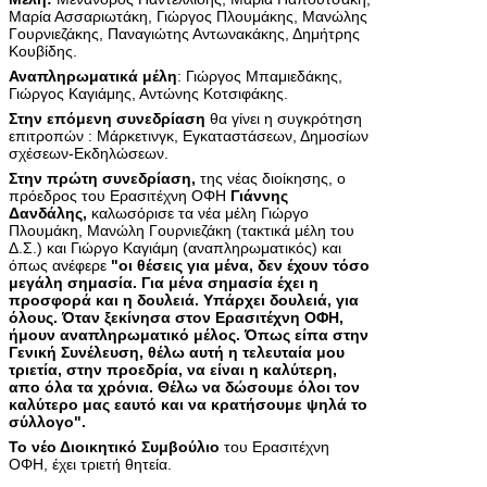
Μαρία Ασσαριωτάκη, Γιώργος Πλουμάκης, Μανώλης
Γουρνιεζάκης, Παναγιώτης Αντωνακάκης, Δημήτρης
Κουβίδης.
Αναπληρωματικά μέλη
: Γιώργος Μπαμιεδάκης,
Γιώργος Καγιάμης, Αντώνης Κοτσιφάκης.
Στην επόμενη συνεδρίαση
θα γίνει η συγκρότηση
επιτροπών : Μάρκετινγκ, Eγκαταστάσεων, Δημοσίων
σχέσεων-Eκδηλώσεων.
Στην πρώτη συνεδρίαση,
της νέας διοίκησης, ο
πρόεδρος του Ερασιτέχνη ΟΦΗ
Γιάννης
Δανδάλης,
καλωσόρισε τα νέα μέλη Γιώργο
Πλουμάκη, Μανώλη Γουρνιεζάκη (τακτικά μέλη του
Δ.Σ.) και Γιώργο Καγιάμη (αναπληρωματικός) και
όπως ανέφερε
"οι θέσεις για μένα, δεν έχουν τόσο
μεγάλη σημασία. Για μένα σημασία έχει η
προσφορά και η δουλειά. Υπάρχει δουλειά, για
όλους. Όταν ξεκίνησα στον Ερασιτέχνη ΟΦΗ,
ήμουν αναπληρωματικό μέλος. Όπως είπα στην
Γενική Συνέλευση, θέλω αυτή η τελευταία μου
τριετία, στην προεδρία, να είναι η καλύτερη,
απο όλα τα χρόνια. Θέλω να δώσουμε όλοι τον
καλύτερο μας εαυτό και να κρατήσουμε ψηλά το
σύλλογο".
Το νέο Διοικητικό Συμβούλιο
του Ερασιτέχνη
ΟΦΗ, έχει τριετή θητεία.