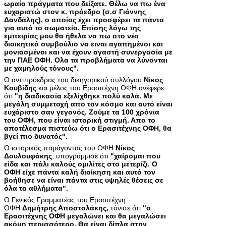
ωραία πράγματα που δείξατε. Θέλω να πω ένα
ευχαριστώ στον κ. πρόεδρο (σ.σ Γιάννης
Δανδάλης), ο οποίος έχει προσφέρει τα πάντα
για αυτό το σωματείο. Επίσης λόγω της
εμπειρίας μου θα ήθελα να πω στο νέο
διοικητικό συμβούλιο να ειναι αγαπημένοι και
μονιασμένοι και να έχουν αγαστή συνεργασία με
την ΠΑΕ ΟΦΗ. Ολα τα προβλήματα να λύνονται
με χαμηλούς τόνους".
Ο αντιπρόεδρος του δικηγορικού συλλόγου
Νίκος
Κουβίδης
και μέλος του Ερασιτέχνη ΟΦΗ ανέφερε
ότι
"η διαδικασία εξελίχθηκε πολύ καλά. Με
μεγάλη συμμετοχή απο τον κόσμο και αυτό είναι
ευχάριστο σαν γεγονός. Ζούμε τα 100 χρόνια
του ΟΦΗ, που είναι ιστορική στιγμή. Απο το
αποτέλεσμα πιστεύω ότι ο Ερασιτέχνης ΟΦΗ, θα
βγεί πιο δυνατός".
Ο ιστορικός παράγοντας του ΟΦΗ
Νίκος
Δουλουφάκης
, υπογράμμισε ότι
"χαίρομαι που
είδα και πάλι καλούς ομιλίτες στο μετερίζι. Ο
ΟΦΗ είχε πάντα καλή διοίκηση και αυτό τον
βοήθησε να είναι πάντα στις υψηλές θέσεις σε
όλα τα αθλήματα".
Ο Γενικός Γραμματέας του Ερασιτέχνη
ΟΦΗ
Δημήτρης Αποστολάκης,
τόνισε ότι
"ο
Ερασιτέχνης ΟΦΗ μεγαλώνει και θα μεγαλώσει
ακόμη περισσότερο. Θα είναι δίπλα στην