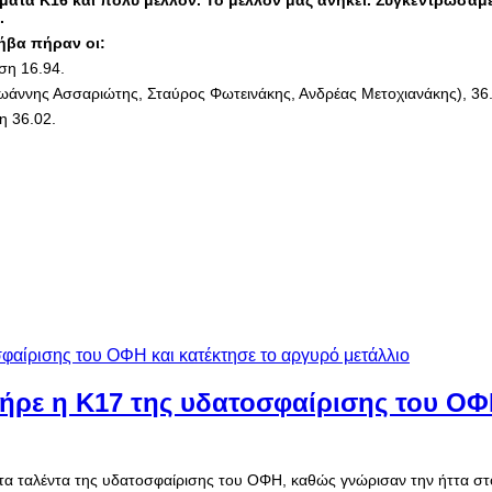
ατα Κ16 και πολύ μέλλον. Το μέλλον μας ανήκει. Συγκεντρώσαμ
.
ήβα πήραν οι:
ση 16.94.
ωάννης Ασσαριώτης, Σταύρος Φωτεινάκης, Ανδρέας Μετοχιανάκης), 36
η 36.02.
.
πήρε η Κ17 της υδατοσφαίρισης του ΟΦ
τα ταλέντα της υδατοσφαίρισης του ΟΦΗ, καθώς γνώρισαν την ήττα στ