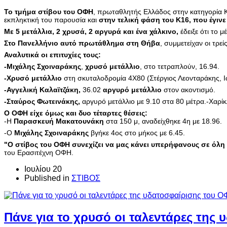
Το τμήμα στίβου του ΟΦΗ
, πρωταθλητής Ελλάδος στην κατηγορία Κ
εκπληκτική του παρουσία και
στην τελική φάση του Κ16, που έγιν
Με 5 μετάλλια, 2 χρυσά, 2 αργυρά και ένα χάλκινο,
έδειξε ότι το μ
Στο Πανελλήνιο αυτό πρωτάθλημα στη Θήβα
, συμμετείχαν οι τρε
Αναλυτικά οι επιτυχίες τους:
-Μιχάλης Σχοιναράκης
,
χρυσό μετάλλιο
, στο τετραπλούν, 16.94.
-Χρυσό μετάλλιο
στη σκυταλοδρομία 4Χ80 (Στέργιος Λεονταράκης, Ι
-Αγγελική Καλαϊτζάκη,
36.02
αργυρό μετάλλιο
στον ακοντισμό.
-Σταύρος Φωτεινάκης,
αργυρό μετάλλιο με 9.10 στα 80 μέτρα.-Χαρίκ
Ο ΟΦΗ είχε όμως και δυο τέταρτες θέσεις:
-Η
Παρασκευή Μακατουνάκη
στα 150 μ, αναδείχθηκε 4η με 18.96.
-O
Μιχάλης Σχοιναράκης
βγήκε 4ος στο μήκος με 6.45.
"Ο στίβος του ΟΦΗ συνεχίζει να μας κάνει υπερήφανους σε όλη 
του Ερασιτέχνη ΟΦΗ.
Ιουλίου 20
Published in
ΣΤΙΒΟΣ
Πάνε για το χρυσό οι ταλεντάρες της