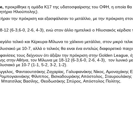
e,
προκρίθηκε η ομάδα Κ17 της υδατοσφαίρισης του ΟΦΗ, η οποία θα δ
βητήριο Ηλιούπολης).
πήραν την πρόκριση και εξασφάλισαν το μετάλλιο, με την πρόκριση στο
-12 (6-3,6-0, 2-6, 4-3), ενώ στον άλλο ημιτελικό ο Ηλυσιακός κέρδισε
γάλο τελικό και Κέρκυρα-Μίλωνα το χάλκινο μετάλλιο, στον μικρό τελικ
λυσιακό με 10-7, αλλά ο τελικός θα ειναι ένα εντελώς διαφορετικό παιχνί
εμφανίσεις τους δείχνουν ότι άξιζαν την πρόκριση στην Golden League, έ
ς στην Αθήνα, τον Μίλωνα με 18-12 (6-3,6-0, 2-6, 4-3), τον Ιωνικό με 
Ηλυσιακό με 10-7 (1-1, 5-2, 3-2, 1-2).
γελος, Φανταουτσάκης Ζαχαρίας, Γαλυφιανάκης Νίκος, Αμοναχάκης 
 Ρομπογιαννάκης Φίλιππος, Βισκαδουράκης Απόστολος, Σταυρουλάκης 
ς Μπατσίλας Βασίλης, Θεοδωσάκης Σπύρος, Απόστολος Πολίτης.