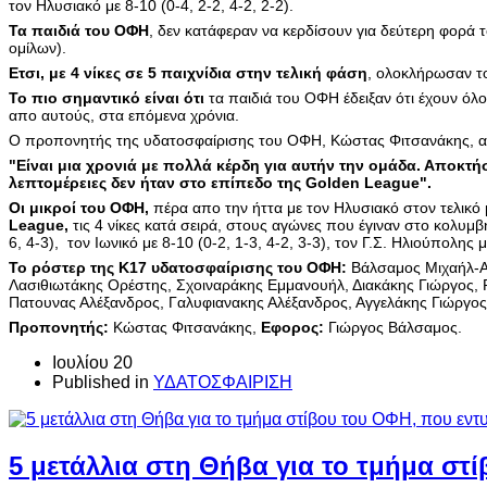
τον Ηλυσιακό με 8-10 (0-4, 2-2, 4-2, 2-2).
Τα παιδιά του ΟΦΗ
, δεν κατάφεραν να κερδίσουν για δεύτερη φορά τ
ομίλων).
Ετσι, με 4 νίκες σε 5 παιχνίδια στην τελική φάση
, ολοκλήρωσαν το 
Το πιο σημαντικό είναι ότι
τα παιδιά του ΟΦΗ έδειξαν ότι έχουν όλ
απο αυτούς, στα επόμενα χρόνια.
O προπονητής της υδατοσφαίρισης του ΟΦΗ, Κώστας Φιτσανάκης, ανέ
"Είναι μια χρονιά με πολλά κέρδη για αυτήν την ομάδα. Αποκτήσ
λεπτομέρειες δεν ήταν στο επίπεδο της Golden League".
Οι μικροί του ΟΦΗ,
πέρα απο την ήττα με τον Ηλυσιακό στον τελικό μ
League,
τις 4 νίκες κατά σειρά, στους αγώνες που έγιναν στο κολυμβ
6, 4-3), τον Ιωνικό με 8-10 (0-2, 1-3, 4-2, 3-3), τον Γ.Σ. Ηλιούπολης μ
Το ρόστερ της Κ17 υδατοσφαίρισης του ΟΦΗ:
Βάλσαμος Μιχαήλ-Αγ
Λασιθιωτάκης Ορέστης, Σχοιναράκης Εμμανουήλ, Διακάκης Γιώργος,
Πατουνας Αλέξανδρος, Γαλυφιανακης Αλέξανδρος, Αγγελάκης Γιώργο
Προπονητής:
Κώστας Φιτσανάκης,
Εφορος:
Γιώργος Βάλσαμος.
Ιουλίου 20
Published in
ΥΔΑΤΟΣΦΑΙΡΙΣΗ
5 μετάλλια στη Θήβα για το τμήμα στ