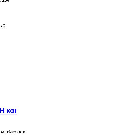
ε 130
.70.
Η και
ον τελικό απο