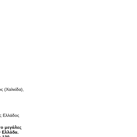
ς (Χαλκίδα),
ής Ελλάδος
σο μεγάλες
ν Ελλάδα.