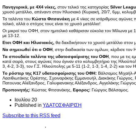
Πανηγυρικά, με 4Χ4 νίκες,
στον τελικό της κατηγορίας
Silver Leagu
χρυσό μετάλλιο, απέναντι στον Ηλυσιακό (Κυριακή, 20/7, 6μμ, κολυμ
Τα ταλέντα του
Κώστα Φιτσανάκη
με 4 νίκες σε ισάριθμους αγώνες 
τελικό, αλλά ο στόχος τους είναι το χρυσό μετάλλιο!
Οι μικροί του ΟΦΗ, στον ημιτελικό καθάρισαν εύκολα τον Μίλωνα με 18
με 13-12.
Ετσι ΟΦΗ και Ηλυσιακός,
θα διεκδικήσουν το χρυσό μετάλλιο στον με
Να σημειωθεί ότι ο ΟΦΗ
, στην διαδικασία των ομίλων, κέρδισε τον Η
Τα σπουδαία ταλέντα της υδατοσφαίρισης του ΟΦΗ
, που με τις 
κατά σειρά, στους αγώνες που έγιναν στο κολυμβητήριο της Ηλιούπολη
3, 4-2, 3-3), τον Γ.Σ. Ηλιούπολης με 5-11 (1-2, 1-3, 1-4, 2-2) και τον 
Το ρόστερ της Κ17 υδατοσφαίρισης του ΟΦΗ:
Βάλσαμος Μιχαήλ-Αγ
Λασιθιωτάκης Ορέστης, Σχοιναράκης Εμμανουήλ, Διακάκης Γιώργος,
Πατουνας Αλέξανδρος, Γαλυφιανακης Αλέξανδρος, Αγγελάκης Γιώργο
Προπονητής:
Κώστας Φιτσανάκης,
Εφορος:
Γιώργος Βάλσαμος.
Ιουλίου 20
Published in
ΥΔΑΤΟΣΦΑΙΡΙΣΗ
Subscribe to this RSS feed