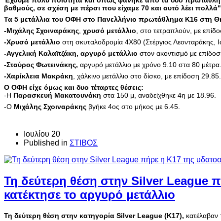
Έχουμε πολύ ποιότητα και όπως φάνηκε απο τα δυο πρωταθλήμ
βαθμούς, σε σχέση με πέρσι που είχαμε 70 και αυτό λέει πολλά"
Τα 5 μετάλλια του ΟΦΗ στο Πανελλήνιο πρωτάθλημα Κ16 στη Θ
-Μιχάλης Σχοιναράκης
,
χρυσό μετάλλιο
, στο τετραπλούν, με επίδο
-Χρυσό μετάλλιο
στη σκυταλοδρομία 4Χ80 (Στέργιος Λεονταράκης, Ι
-Αγγελική Καλαϊτζάκη,
αργυρό μετάλλιο
στον ακοντισμό με επίδοσ
-Σταύρος Φωτεινάκης,
αργυρό μετάλλιο με χρόνο 9.10 στα 80 μέτρα
-Χαρίκλεια Μακράκη
, χάλκινο μετάλλιο στο δίσκο, με επίδοση 29.85.
Ο ΟΦΗ είχε όμως και δυο τέταρτες θέσεις:
-Η
Παρασκευή Μακατουνάκη
στα 150 μ, αναδείχθηκε 4η με 18.96.
-O
Μιχάλης Σχοιναράκης
βγήκε 4ος στο μήκος με 6.45.
Ιουλίου 20
Published in
ΣΤΙΒΟΣ
Τη δεύτερη θέση στην Silver League 
κατέκτησε το αργυρό μετάλλιο
Τη δεύτερη θέση στην κατηγορία
Silver League (Κ17),
κατέλαβαν 