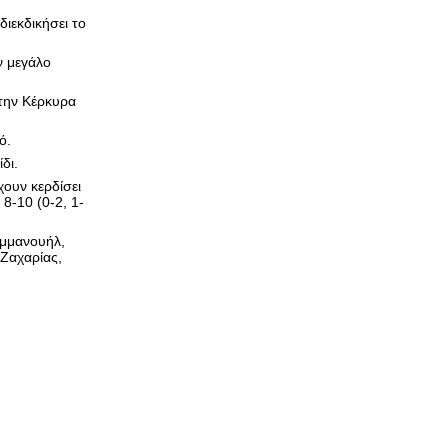
ιεκδικήσει το
ν μεγάλο
 την Κέρκυρα
ό.
δι.
χουν κερδίσει
8-10 (0-2, 1-
Εμμανουήλ,
Ζαχαρίας,