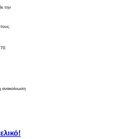
βε την
 τους.
.70.
η ανακοίνωση
ελικό!