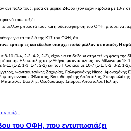
ον αντίπαλο τους, μέσα σε μερικά 24ωρα (τον είχαν κερδίσει με 10-7 σ
φετινό τους ταξίδι.
ο το μέλλον μπροστά τους και η υδατοσφαίριση του ΟΦΗ, μπορεί να πε
φερε για τα παιδιά της Κ17 του ΟΦΗ, ότι
ανε εμπειρίες και έδειξαν υπάρχει πολύ μέλλον σε αυτούς. Η ομά
ε 8-10 (0-4, 2-2, 4-2, 2-2), είχαν να επιδείξουν στην τελική φάση της
S
ητήριο της Ηλιούπολης στην Αθήνα, με αντιπάλους τον Μίλωνα με 18-12
ε 5-11 (1-2, 1-3, 1-4, 2-2) και τον Ηλυσιακό με 10-7 (1-1, 5-2, 3-2, 1-2).
γελος, Φανταουτσάκης Ζαχαρίας, Γαλυφιανάκης Νίκος, Αμοναχάκης 
 Ρομπογιαννάκης Φίλιππος, Βισκαδουράκης Απόστολος, Σταυρουλάκης 
ς Μπατσίλας Βασίλης, Θεοδωσάκης Σπύρος, Απόστολος Πολίτης.
ίβου του ΟΦΗ, που εντυπωσιάζει